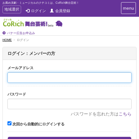
お薦め演劇・ミュージカルのクチコミは、CoRich舞台芸術！
T
menu
T
地域選択
ログイン
会員登録
o
o
g
g
g
g
l
l
バナー広告お申込み
e
e
HOME
ログイン
n
n
a
a
v
ログイン：メンバーの方
i
v
g
i
a
メールアドレス
g
t
a
i
t
o
n
i
パスワード
o
n
パスワードを忘れた方は
こちら
次回から自動的にログインする