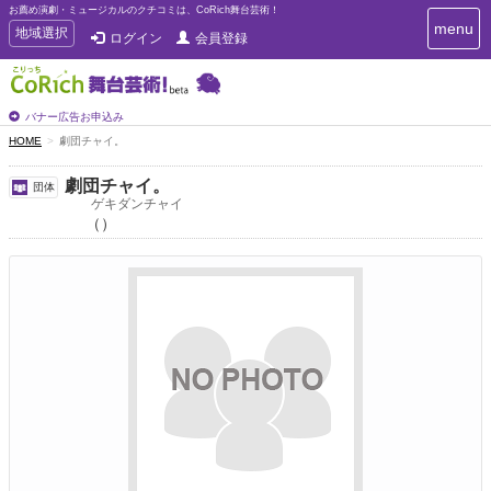
お薦め演劇・ミュージカルのクチコミは、CoRich舞台芸術！
T
menu
T
地域選択
ログイン
会員登録
o
o
g
g
g
g
l
l
バナー広告お申込み
e
e
HOME
劇団チャイ。
n
n
a
a
v
劇団チャイ。
団体
i
v
ゲキダンチャイ
g
（）
i
a
g
t
a
i
t
o
n
i
o
n