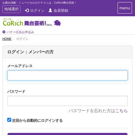
お薦め演劇・ミュージカルのクチコミは、CoRich舞台芸術！
T
menu
T
地域選択
ログイン
会員登録
o
o
g
g
g
g
l
l
バナー広告お申込み
e
e
HOME
ログイン
n
n
a
a
v
ログイン：メンバーの方
i
v
g
i
a
メールアドレス
g
t
a
i
t
o
n
i
パスワード
o
n
パスワードを忘れた方は
こちら
次回から自動的にログインする