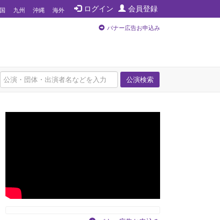
ログイン
会員登録
国
九州
沖縄
海外
バナー広告お申込み
公演検索