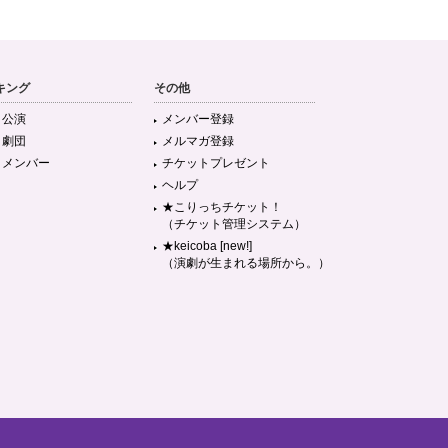
キング
その他
目公演
メンバー登録
目劇団
メルマガ登録
目メンバー
チケットプレゼント
ヘルプ
★こりっちチケット！
（チケット管理システム）
★keicoba [new!]
（演劇が生まれる場所から。）