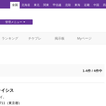
！
全国
北海道
東北
関東
甲信越
北陸
東海
近畿
中国
四
管理メニュー
団体WEBサイト管理
顧客管理
ランキング
チケプレ
掲示板
Myページ
1-4件 / 4件中
ライシス
イ。
11
（東京都）