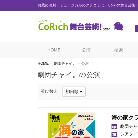
お薦め演劇・ミュージカルのクチコミは、CoRich舞台芸術
HOME
公演
検索
HOME
劇団チャイ。
公演
劇団チャイ。の公演
並び替え
初日順
海の家ク
劇団チャ
シアター7