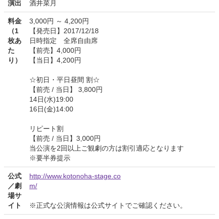
演出
酒井菜月
料金
3,000円 ～ 4,200円
（1
【発売日】2017/12/18
枚あ
日時指定 全席自由席
た
【前売】4,000円
り）
【当日】4,200円
☆初日・平日昼間 割☆
【前売 / 当日】 3,800円
14日(水)19:00
16日(金)14:00
リピート割
【前売 / 当日】3,000円
当公演を2回以上ご観劇の方は割引適応となります
※要半券提示
公式
http://www.kotonoha-stage.co
／劇
m/
場サ
イト
※正式な公演情報は公式サイトでご確認ください。