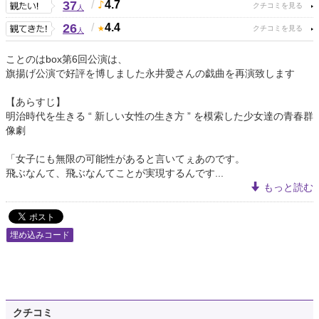
37
/
4.7
人
26
/
4.4
人
ことのはbox第6回公演は、
旗揚げ公演で好評を博しました永井愛さんの戯曲を再演致します
【あらすじ】
明治時代を生きる “ 新しい女性の生き方 ” を模索した少女達の青春群
像劇
「女子にも無限の可能性があると言いてぇあのです。
飛ぶなんて、飛ぶなんてことが実現するんです...
もっと読む
埋め込みコード
クチコミ