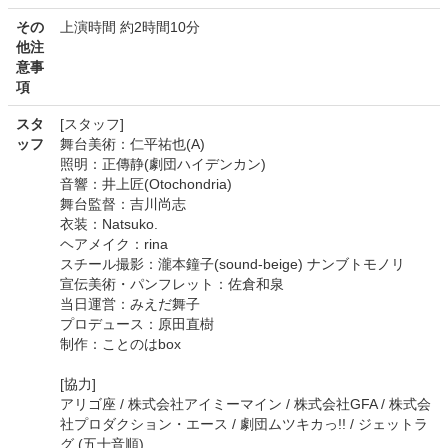
その
上演時間 約2時間10分
他注
意事
項
スタ
[スタッフ]
ッフ
舞台美術：仁平祐也(A)
照明：正傳静(劇団ハイデンカン)
音響：井上匠(Otochondria)
舞台監督：吉川尚志
衣装：Natsuko.
ヘアメイク：rina
スチール撮影：瀧本鐘子(sound-beige) ナンブトモノリ
宣伝美術・パンフレット：佐倉和泉
当日運営：みえだ舞子
プロデュース：原田直樹
制作：ことのはbox
[協力]
アリゴ座 / 株式会社アイミーマイン / 株式会社GFA / 株式会
社プロダクション・エース / 劇団ムツキカっ!! / ジェットラ
グ (五十音順)