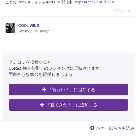
ことのはbox オフィシャルROOM 配信中!!
https://t.co/RIXhUrD1Ev
8年以上前
COOL WING
@zukky_de_lucky
ことのはbox オフィシャルROOM 配信中!!
https://t.co/fZW6Z16yBe
8年以上前
クチコミを投稿すると
加藤大騎
@sobokutaro
CoRich舞台芸術！のランキングに反映されます。
面白そうな舞台を応援しましょう！
『「見よ、飛行機の高く飛べるを」終演！』素朴館ブログ～俳優 加藤大騎
のわがまま…｜
https://t.co/EZoz7s7Pmz
8年以上前
「観たい！」に追加する
あきひこSR用
「観てきた！」に追加する
@akihiko56316
ことのはbox オフィシャルROOM 配信中!!
https://t.co/bCB7ygSZeP
8年以上前
バナー広告お申込み