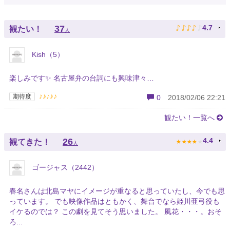
♪
♪
♪
♪
♪
37
4.7
観たい！
人
Kish（5）
楽しみです✨ 名古屋弁の台詞にも興味津々…
♪♪♪♪♪
期待度
0
2018/02/06 22:21
観たい！一覧へ
★
★
★
★
★
26
4.4
観てきた！
人
ゴージャス（2442）
春名さんは北島マヤにイメージが重なると思っていたし、今でも思
っています。 でも映像作品はともかく、舞台でなら姫川亜弓役も
イケるのでは？ この劇を見てそう思いました。 風花・・・。おそ
ろ...