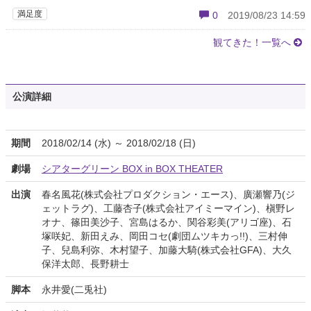
満足度
0
2019/08/23 14:59
観てきた！一覧へ
公演詳細
期間
2018/02/14 (水) ～ 2018/02/18 (日)
劇場
シアターグリーン BOX in BOX THEATER
出演
春名風花(株式会社プロダクション・エース)、廣瀬響乃(ジ
ェットラグ)、工藤杏子(株式会社アイミーマイン)、槇野レ
オナ、篠田美沙子、宮島はるか、関谷彩美(アリゴ座)、石
塚咲妃、新田えみ、岡田コセ(劇団ムツキカっ!!)、三村伸
子、兒島利弥、木村望子、加藤大騎(株式会社GFA)、大久
保洋太郎、長野耕士
脚本
永井愛(二兎社)