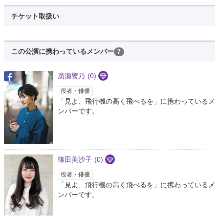
オウくん
@ohkunoka
チケット取扱い
ことのはbox オフィシャルROOM 配信中!!
https://t.co/OG8pLVPIkD
8年以上前
この公演に携わっているメンバー
7
としごろう@あやのん🌼💕推し
@kuririn0415aya
廣瀬響乃
(0)
ことのはbox オフィシャルROOM 配信中!!
https://t.co/KoTWUOq3Wd
役者・俳優
8年以上前
「見よ、飛行機の高く飛べるを」に携わっているメ
ンバーです。
しん@じゃんぱー兼パニック
@fazer274
ことのはbox オフィシャルROOM 配信中!!
https://t.co/ez3G5YB5Bj
8年以上前
篠田美沙子
(0)
役者・俳優
副将…
「見よ、飛行機の高く飛べるを」に携わっているメ
@VOh6Yd4OyqvfNgy
ンバーです。
ことのはbox オフィシャルROOM 配信中!!
https://t.co/NfQZ3uIyca
8年以上前