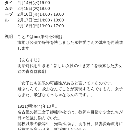
タイ
2月14日(水)19:00
ムテ
2月15日(木)19:00
ーブ
2月16日(金)14:00 / 19:00
ル
2月17日(土)14:00 / 19:00
2月18日(日)13:00 / 17:00
説明
ことのはbox第6回公演は、
旗揚げ公演で好評を博しました永井愛さんの戯曲を再演致
します
【あらすじ】
明治時代を生きる “ 新しい女性の生き方 ” を模索した少女
達の青春群像劇
「女子にも無限の可能性があると言いてぇあのです。
飛ぶなんて、飛ぶなんてことが実現するんですもん。女子
もまた、飛ばなくっちゃならんのです。」
1911(明治44)年10月。
名古屋の第二女子師範学校では、教師を目指す少女たちが
日々勉強に励んでいた。
開校以来の優等生・光島延ぶは、ある日、良妻賢母教育に
反抗する変わり者、杉坂初江と出会う。