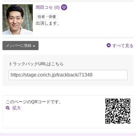
岡田コセ
(0)
ぱる(るん) ³⁹
@sennaizm1994
役者・俳優
ことのはbox オフィシャルROOM 配信中!!
https://t.co/E8KJAfjwyl
出演します。
8年以上前
すべて見る
にゃお♡
メンバーに登録
@xd6xPHNfcKemrnu
@no_TL ことのはbox オフィシャルROOM 配信中!!
https://t.co/BqQgC5lY9b
トラックバックURLはこちら
8年以上前
れいくまたん
@X4HEH94yhZVpLbO
ことのはbox オフィシャルROOM 配信中!!
https://t.co/uUwRzoHHJL
このページのQRコードです。
8年以上前
拡大
は゜し🎧
@otoPashi
ことのはbox オフィシャルROOM 配信中!!
https://t.co/BUbpCicocc