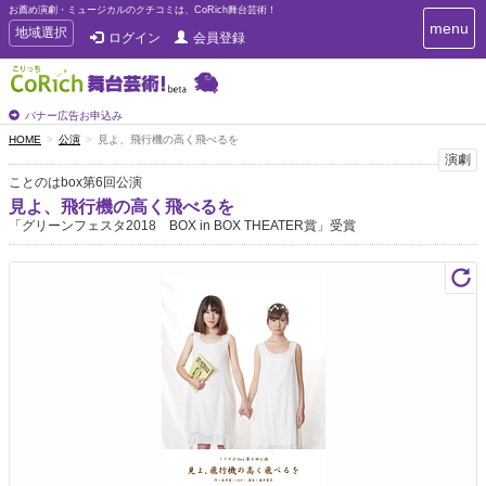
お薦め演劇・ミュージカルのクチコミは、CoRich舞台芸術！
T
menu
T
地域選択
ログイン
会員登録
o
o
g
g
g
g
l
l
バナー広告お申込み
e
e
HOME
公演
見よ、飛行機の高く飛べるを
n
n
演劇
a
a
v
ことのはbox第6回公演
i
v
見よ、飛行機の高く飛べるを
g
i
「グリーンフェスタ2018 BOX in BOX THEATER賞」受賞
a
g
t
a
i
t
o
n
i
o
n