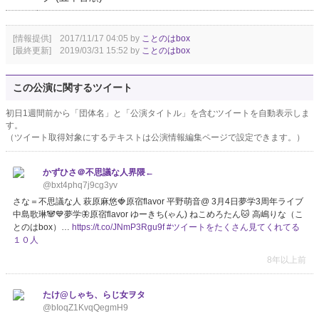
[情報提供] 2017/11/17 04:05 by
ことのはbox
[最終更新] 2019/03/31 15:52 by
ことのはbox
この公演に関するツイート
初日1週間前から「団体名」と「公演タイトル」を含むツイートを自動表示しま
す。
（ツイート取得対象にするテキストは公演情報編集ページで設定できます。）
かずひさ＠不思議な人界隈←
@bxt4phq7j9cg3yv
さな＝不思議な人 萩原麻悠🍓原宿flavor 平野萌音@ 3月4日夢学3周年ライブ
中島歌琳🐼💙夢学🦋原宿flavor ゆーきち(ゃん) ねこめろたん🐱 高嶋りな（こ
とのはbox）…
https://t.co/JNmP3Rgu9f
#ツイートをたくさん見てくれてる
１０人
8年以上前
たけ@しゃち、らじ女ヲタ
@bIoqZ1KvqQegmH9