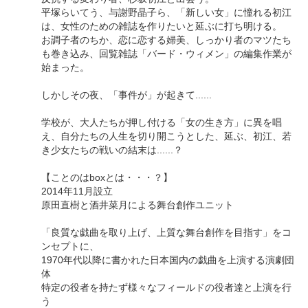
平塚らいてう、与謝野晶子ら、「新しい女」に憧れる初江
は、女性のための雑誌を作りたいと延ぶに打ち明ける。
お調子者のちか、恋に恋する婦美、しっかり者のマツたち
も巻き込み、回覧雑誌「バード・ウィメン」の編集作業が
始まった。
しかしその夜、「事件が」が起きて......
学校が、大人たちが押し付ける「女の生き方」に異を唱
え、自分たちの人生を切り開こうとした、延ぶ、初江、若
き少女たちの戦いの結末は......？
【ことのはboxとは・・・？】
2014年11月設立
​原田直樹と酒井菜月による舞台創作ユニット
「良質な戯曲を取り上げ、上質な舞台創作を目指す」をコ
ンセプトに、
1970年代以降に書かれた日本国内の戯曲を上演する演劇団
体
特定の役者を持たず様々なフィールドの役者達と上演を行
う