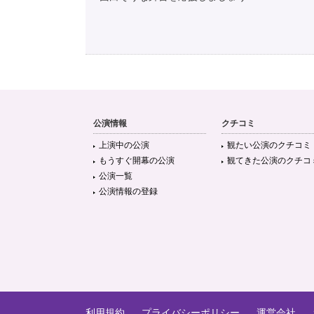
神奈川かもめ短編演劇祭
@kanagawa_kamome
第3回 出演団体ブロック分け 《Aブロック》 亀二藤（島根
架空畳（東京） Gin’s Bar（宮城） 劇団同感（韓国・ソウル） th
ｈａｔａ☆ｐｅ
@hata_pe
公演情報
クチコミ
theater 045 syndicate『 かなりオリジナル
上演中の公演
観たい公演のクチコミ
感。反面…
https://t.co/CKWYWXdAPN
#ハマの弥太っぺ
もうすぐ開幕の公演
観てきた公演のクチコ
公演一覧
公演情報の登録
矢萩春菜@紫岡スミレ
@haruna_4242
ハマの弥太っぺ 昨日、千秋楽を 無事終えることができまし
はバラシ。 キレイなアトリエに戻った時 少し寂しさが…😭
吉村公佑
@yoshimurakousuk
利用規約
プライバシーポリシー
運営会社