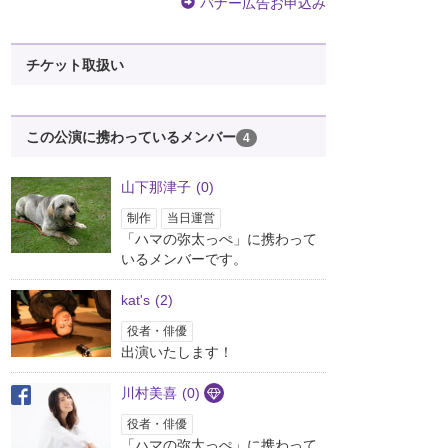
バナー広告お申込み
チケット取扱い
この公演に携わっているメンバー
4
山下那津子
(0)
制作
当日運営
「ハマの弥太っぺ」に携わって
いるメンバーです。
kat's
(2)
役者・俳優
出演いたします！
川村美喜
(0)
役者・俳優
「ハマの弥太っぺ」に携わって