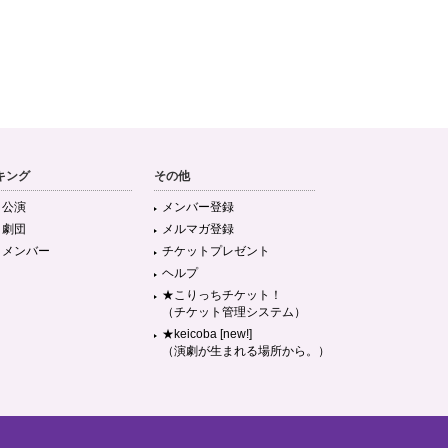
キング
その他
目公演
メンバー登録
目劇団
メルマガ登録
目メンバー
チケットプレゼント
ヘルプ
★こりっちチケット！
（チケット管理システム）
★keicoba [new!]
（演劇が生まれる場所から。）