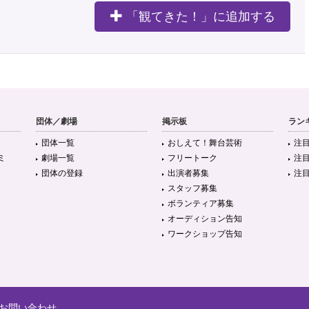
「観てきた！」に追加する
） 戯曲選抜チーム シャカ力（高知） チリアクターズ（神奈川） 《Bブロック》
eater 045 syndicate（神奈川）
#かもさい
8年以上前
団体／劇場
掲示板
ラン
要素が強い。キャスト陣の演技がパワフルで作品の「排気量」がデカく何でも許容してしまう
団体一覧
おしえて！舞台芸術
注
ミ
劇場一覧
フリートーク
注
8年以上前
団体の登録
出演者募集
注
スタッフ募集
ボランティア募集
オーディション告知
た！ 横浜まで足を運んでくださった皆様 ありがとうございました😊 そして今日
ワークショップ告知
 打ち上げも楽しかったな💕 1ヶ月間濃厚な…
https://t.co/BDrLzpko9B
8年以上前
お問い合わせ