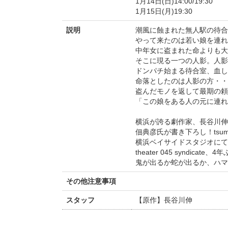
1月14日(日)14:00/19:30
1月15日(月)19:30
説明
潮風に蝕まれた無人駅の待合
やって来たのは若い娘を連れ
中年女に盗まれた命よりも大
そこに現る一つの人影。人
ドンパチ始まる待合室、血し
命落としたのは人影の方・・
盗んだモノを返して最期の頼
「この娘をある人の元に連れ
横浜が誇る劇作家、長谷川伸
佃典彦氏が書き下ろし！tsum
横浜ベイサイドスタジオにて
theater 045 syndicat
鬼が出るか蛇が出るか、ハマ
その他注意事項
スタッフ
【原作】長谷川伸