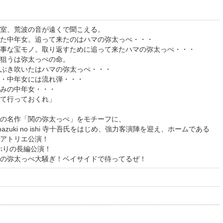
室、荒波の音が遠くで聞こえる。
た中年女。追って来たのはハマの弥太っぺ・・・
事な宝モノ。取り返すために追って来たハマの弥太っぺ・・・
影狙うは弥太っぺの命。
ぶき吹いたはハマの弥太っぺ・・・
・中年女には流れ弾・・・
みの中年女・・・
て行っておくれ」
の名作「関の弥太っぺ」をモチーフに、
azuki no ishi 寺十吾氏をはじめ、強力客演陣を迎え、ホームである
アトリエ公演！
e、4年ぶりの長編公演！
の弥太っぺ大騒ぎ！ベイサイドで待ってるぜ！