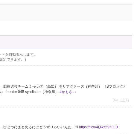
ートを自動表示します。
設定できます。）
） 戯曲選抜チーム シャカ力（高知） チリアクターズ（神奈川） 《Bブロック》
eater 045 syndicate（神奈川）
#かもさい
8年以上前
するんだよね… ひとつにまとめるにはどうすりゃいいんだ…?!
https://t.co/4Qwz5950L0