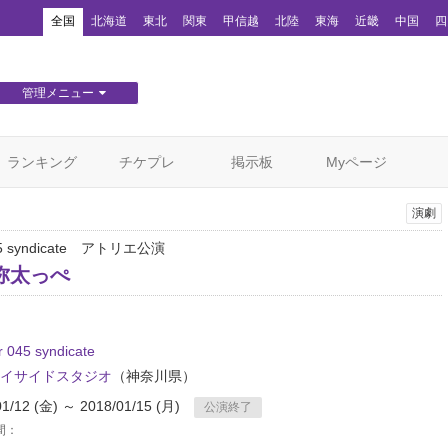
！
全国
北海道
東北
関東
甲信越
北陸
東海
近畿
中国
四
管理メニュー
団体WEBサイト管理
顧客管理
ランキング
チケプレ
掲示板
Myページ
演劇
045 syndicate アトリエ公演
弥太っぺ
r 045 syndicate
イサイドスタジオ
（神奈川県）
01/12 (金) ～ 2018/01/15 (月)
公演終了
間：