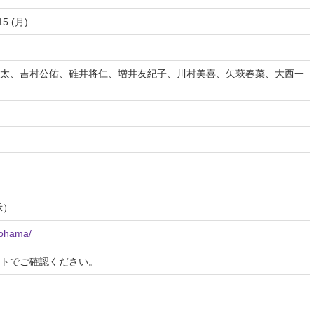
15 (月)
太、吉村公佑、碓井将仁、増井友紀子、川村美喜、矢萩春菜、大西一
示）
kohama/
イトでご確認ください。