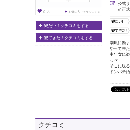
公式
※正式
人
0
お気に入りチラシにする
観たい！クチコミをする
観てきた！クチコミをする
潮風に蝕ま
やって来た
中年女に盗
っぺ・・・
そこに現る
ドンパチ始
クチコミ