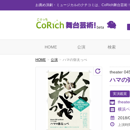
お薦め演劇・ミュージカルのクチコミは、CoRich舞台芸術
HOME
公演
検索
HOME
公演
ハマの弥太っぺ
theater 
ハマの
実演鑑賞
theate
横浜ベ
2018/
上演時