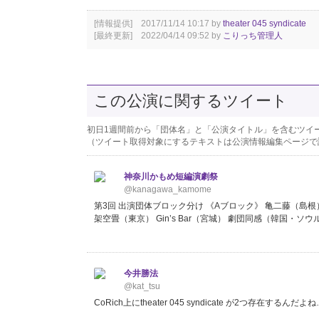
[情報提供] 2017/11/14 10:17 by
theater 045 syndicate
[最終更新] 2022/04/14 09:52 by
こりっち管理人
この公演に関するツイート
初日1週間前から「団体名」と「公演タイトル」を含むツイ
（ツイート取得対象にするテキストは公演情報編集ページで
神奈川かもめ短編演劇祭
@kanagawa_kamome
第3回 出演団体ブロック分け 《Aブロック》 亀二藤（島根
架空畳（東京） Gin’s Bar（宮城） 劇団同感（韓国・ソウル） th
今井勝法
@kat_tsu
CoRich上にtheater 045 syndicate が2つ存在