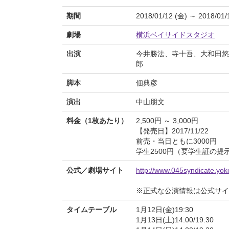
期間
2018/01/12 (金) ～ 2018/01/
劇場
横浜ベイサイドスタジオ
出演
今井勝法、寺十吾、大和田悠
郎
脚本
佃典彦
演出
中山朋文
料金（1枚あたり）
2,500円 ～ 3,000円
【発売日】2017/11/22
前売・当日ともに3000円
学生2500円（要学生証の提
公式／劇場サイト
http://www.045syndicate.yo
※正式な公演情報は公式サ
タイムテーブル
1月12日(金)19:30
1月13日(土)14:00/19:30