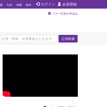
ログイン
会員登録
国
九州
沖縄
海外
バナー広告お申込み
公演検索