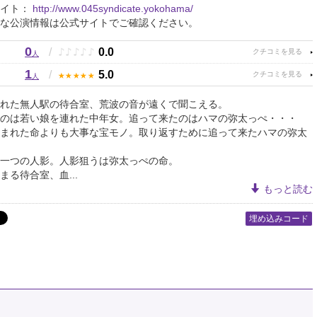
サイト：
http://www.045syndicate.yokohama/
な公演情報は公式サイトでご確認ください。
0
♪
♪
♪
♪
♪
/
0.0
人
1
★
★
★
★
★
/
5.0
人
れた無人駅の待合室、荒波の音が遠くで聞こえる。
のは若い娘を連れた中年女。追って来たのはハマの弥太っぺ・・・
まれた命よりも大事な宝モノ。取り返すために追って来たハマの弥太
一つの人影。人影狙うは弥太っぺの命。
まる待合室、血...
もっと読む
埋め込みコード