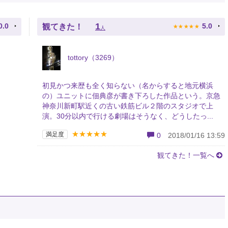
★
★
★
★
★
1
0.0
5.0
観てきた！
人
tottory（3269）
初見かつ来歴も全く知らない（名からすると地元横浜
の）ユニットに佃典彦が書き下ろした作品という。京急
神奈川新町駅近くの古い鉄筋ビル２階のスタジオで上
演。30分以内で行ける劇場はそうなく、どうしたっ...
★★★★★
満足度
0
2018/01/16 13:59
観てきた！一覧へ