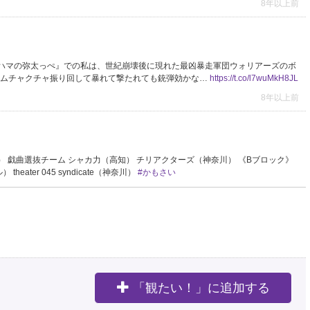
8年以上前
ハマの弥太っぺ』での私は、世紀崩壊後に現れた最凶暴走軍団ウォリアーズのボ
刀をムチャクチャ振り回して暴れて撃たれても銃弾効かな…
https://t.co/l7wuMkH8JL
8年以上前
） 戯曲選抜チーム シャカ力（高知） チリアクターズ（神奈川） 《Bブロック》
eater 045 syndicate（神奈川）
#かもさい
8年以上前
） 戯曲選抜チーム シャカ力（高知） チリアクターズ（神奈川） 《Bブロック》
eater 045 syndicate（神奈川）
#かもさい
「観たい！」に追加する
8年以上前
。