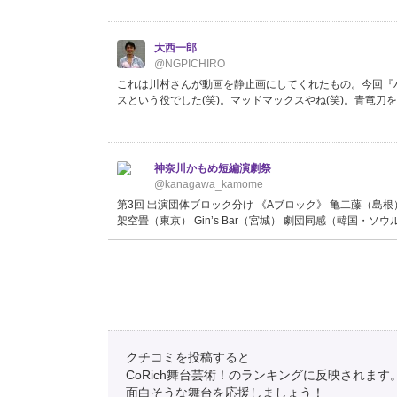
大西一郎
@NGPICHIRO
これは川村さんが動画を静止画にしてくれたもの。今回『
スという役でした(笑)。マッドマックスやね(笑)。青竜
神奈川かもめ短編演劇祭
@kanagawa_kamome
第3回 出演団体ブロック分け 《Aブロック》 亀二藤（島根
架空畳（東京） Gin’s Bar（宮城） 劇団同感（韓国・ソウル） th
神奈川かもめ短編演劇祭
@kanagawa_kamome
第3回 出演団体ブロック分け 《Aブロック》 亀二藤（島根
架空畳（東京） Gin’s Bar（宮城） 劇団同感（韓国・ソウル） th
クチコミを投稿すると
CoRich舞台芸術！のランキングに反映されます
面白そうな舞台を応援しましょう！