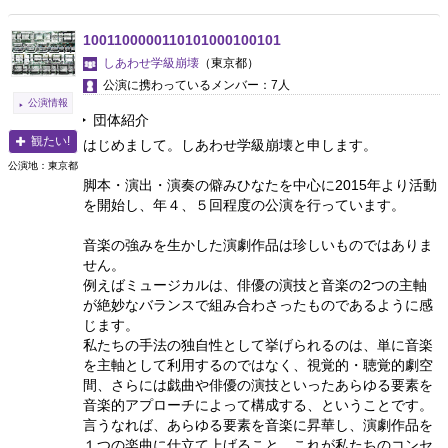
1001100000110101000100101
しあわせ学級崩壊
（東京都）
公演に携わっているメンバー：7人
公演情報
団体紹介
観たい!
はじめまして。しあわせ学級崩壊と申します。
公演地：東京都
脚本・演出・演奏の僻みひなたを中心に2015年より活動
を開始し、年４、５回程度の公演を行っています。
音楽の強みを生かした演劇作品は珍しいものではありま
せん。
例えばミュージカルは、俳優の演技と音楽の2つの主軸
が絶妙なバランスで組み合わさったものであるように感
じます。
私たちの手法の独自性として挙げられるのは、単に音楽
を主軸として利用するのではなく、視覚的・聴覚的劇空
間、さらには戯曲や俳優の演技といったあらゆる要素を
音楽的アプローチによって構成する、ということです。
言うなれば、あらゆる要素を音楽に昇華し、演劇作品を
１つの楽曲に仕立て上げること、これが私たちのコンセ