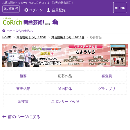
お薦め演劇・ミュージカルのクチコミは、CoRich舞台芸術！
T
menu
T
地域選択
ログイン
会員登録
o
o
g
g
g
g
l
l
バナー広告お申込み
e
e
HOME
舞台芸術まつり！TOP
舞台芸術まつり！2018春
応募作品
n
n
a
a
v
i
v
g
i
a
g
t
a
i
概要
応募作品
審査員
t
o
n
i
o
審査結果
通過団体
グランプリ
n
演技賞
スポンサード公演
前のページに戻る