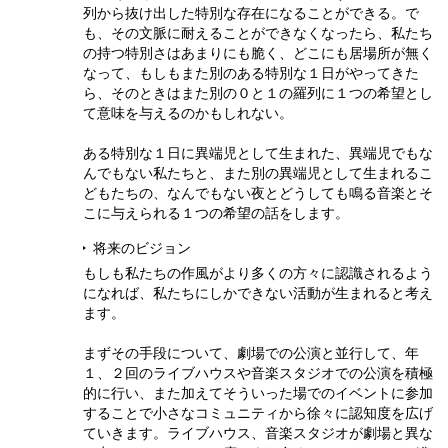
列から抜け出した特別な存在になることができる。で
も、その文脈に耐えることができなくなったら、私たち
の持つ特別さはあまりにも脆く、どこにも居場所が無く
なって、もしもまた別のある特別な１日がやってきた
ら、そのときはまた別の０と１の羅列に１つの希望とし
て意味を与えるのかもしれない。
ある特別な１日に異端児として生まれた、異端児でもな
んでもない私たちと、また別の異端児として生まれるこ
どもたちの、なんでもない夜とどうしても鳴る音楽とそ
こに与えられる１つの希望の話をします。
将来のビジョン
もしも私たちの作風がより多くの方々に認識されるよう
になれば、私たちにしかできない活動が生まれると考え
ます。
まずその手段について、劇場での公演と並行して、年
１、２回のライブハウスや音楽スタジオでの公演を積極
的に行い、また加えてそういった場でのイベントに参加
することで小さなコミュニティから徐々に認知度を広げ
ていきます。ライブハウス、音楽スタジオが劇場と異な