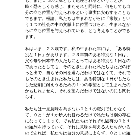
も、また１つの文脈として処理されるということが、
時々恐ろしくも感じ、またそれと同時に、何をしても自
分の立ち位置が与えられるという事実に安心することも
できます。極論、私たちは生まれながらに「家族」とい
う１つの社会の中の文脈上に位置づけられ、生まれなが
らに立ち位置を与えられている、とも考えることができ
ます。
私はいま、２３歳です。私の生まれた年には、「ある特
別な１日」があります。２３年前のある特別な１日は、
父や母や日本中の人たちにとってはある特別な１日なの
であったとしても、そのとき生まれた私たちはただのぽ
っと出で、自らその日を選んだわけではなくて、それで
もそのとき生まれた私たちは、ある特別な１日がもたら
した悲劇に耐えうるための１つの希望として生まれたの
かもしれません、それを望んだわけではないのにも関わ
らず。
私たちは一見意味を為さない０と１の羅列でしかなく
て、０と１が１か所入れ替わるだけで私たちは別の存在
になってしまって、でも私たちはそれぞれ固有の０と１
の羅列を持っていて、それに意味を与える人たちがいる
のであれば、私たちは自分の意思によらず、０と１の羅