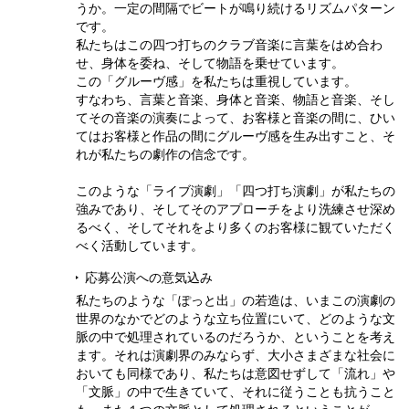
うか。一定の間隔でビートが鳴り続けるリズムパターン
です。
私たちはこの四つ打ちのクラブ音楽に言葉をはめ合わ
せ、身体を委ね、そして物語を乗せています。
この「グルーヴ感」を私たちは重視しています。
すなわち、言葉と音楽、身体と音楽、物語と音楽、そし
てその音楽の演奏によって、お客様と音楽の間に、ひい
てはお客様と作品の間にグルーヴ感を生み出すこと、そ
れが私たちの劇作の信念です。
このような「ライブ演劇」「四つ打ち演劇」が私たちの
強みであり、そしてそのアプローチをより洗練させ深め
るべく、そしてそれをより多くのお客様に観ていただく
べく活動しています。
応募公演への意気込み
私たちのような「ぽっと出」の若造は、いまこの演劇の
世界のなかでどのような立ち位置にいて、どのような文
脈の中で処理されているのだろうか、ということを考え
ます。それは演劇界のみならず、大小さまざまな社会に
おいても同様であり、私たちは意図せずして「流れ」や
「文脈」の中で生きていて、それに従うことも抗うこと