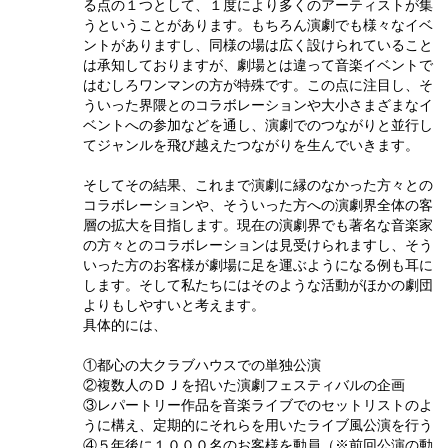
る点の１つとして、１度により多くのアーティストが集
うということがあります。もちろん演劇でも様々なイベ
ントがありますし、同様の場は広く設けられていること
は承知しておりますが、劇場とは違って音楽イベントで
はむしろワンマンの方が特殊です。この点に注目し、そ
ういった界隈とのコラボレーションや大小さまざまなイ
ベントへの参加などを通し、演劇でのつながりと並行し
てジャンルを飛び越えたつながりを生んでいきます。
そしてその結果、これまで演劇に縁のなかった方々との
コラボレーションや、そういった方への演劇界全体の客
層の拡大を目指します。現在の演劇界でも著名な音楽家
の方々とのコラボレーションは見受けられますし、そう
いった方のお客様が劇場に足を運ぶようになる例も耳に
します。そして私たちにはそのような活動がほかの劇団
よりもしやすいと考えます。
具体的には、
①都心の大クラブハウスでの単独公演
②複数人のＤＪを招いた演劇フェスティバルの企画
③レパートリー作品を音楽ライブでのセットリストのよ
うに構え、定期的にそれらを用いたライブ風公演を行う
④５年後に１０００名のお客様を動員（※前回公演の動