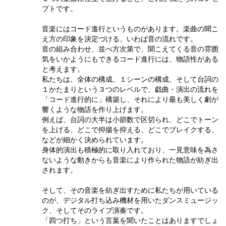
プトです。
音楽にはコード進行というものがあります。楽曲の聞こ
え方の印象を決定づける、いわば音の流れです。
音の組み合わせ、並べ方次第で、聞こえてくる音の雰囲
気をいかようにもできるコード進行には、物語性がある
と考えます。
私たちは、全体の構成、１シーンの構成、そして台詞の
１かたまりという３つのレベルで、戯曲・演出の流れを
「コード進行的に」構築し、それにより最も美しく劇が
響くような物語を作り上げます。
例えば、台詞の大半は小節数で区切られ、どこでトーン
を上げる、どこで抑揚を抑える、どこでブレイクする、
などが細かく決められています。
身体的演出も積極的に取り入れており、一見意味を為さ
ないような動きからも音楽により作られた物語が紡ぎ出
されます。
そして、その音楽を紡ぎ出すために私たちが用いている
のが、デジタル打ち込み機材を用いたダンスミュージッ
ク、そしてそのライブ演奏です。
「四つ打ち」という言葉を聞いたことはありますでしょ