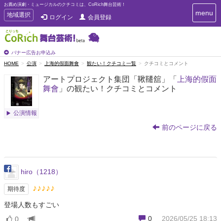
お薦め演劇・ミュージカルのクチコミは、CoRich舞台芸術！
T
menu
T
地域選択
ログイン
会員登録
o
o
g
g
g
g
l
l
バナー広告お申込み
e
e
HOME
公演
上海的假面舞會
観たい！クチコミ一覧
クチコミとコメント
n
n
a
アートプロジェクト集団「鞦韆舘」「
上海的假面
a
v
舞會
」の観たい！クチコミとコメント
i
v
g
i
a
g
公演情報
t
a
i
前のページに戻る
t
o
n
i
o
n
hiro（1218）
♪♪♪♪♪
期待度
登場人数もすごい
0
2026/05/25 18:13
0