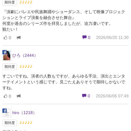
♪♪♪♪♪
期待度
『演劇にバレエや民族舞踊やショーダンス、そして映像プロジェク
ションとライブ演奏を融合させた舞台』
何度か過去のシリーズ作を拝見しましたが、迫力凄いです。
観たい！
0
2026/06/20 11:30
0
ひろ（2444）
♪♪♪♪♪
期待度
すごいですね。演者の人数もですが、あらゆる手法、演出とエンタ
ーテイメントという感じです。見ごたえありそうで期待しかないで
すね。
0
2026/06/06 07:49
0
hiro（1218）
♪♪♪♪♪
期待度