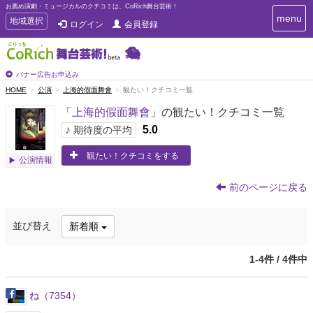
お薦め演劇・ミュージカルのクチコミは、CoRich舞台芸術！
T
menu
T
地域選択
ログイン
会員登録
o
o
g
g
g
g
l
l
バナー広告お申込み
e
e
HOME
公演
上海的假面舞會
観たい！クチコミ一覧
n
n
a
「
上海的假面舞會
」の観たい！クチコミ一覧
a
v
i
v
♪
5.0
期待度の平均
g
i
a
観たい！クチコミをする
g
公演情報
t
a
i
t
o
前のページに戻る
n
i
o
並び替え
新着順
n
1-4件 / 4件中
ね（7354）