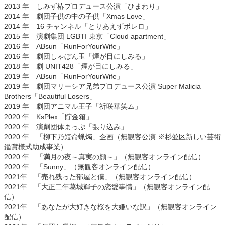
2013 年 しみず椿プロデュース公演「ひまわり」
2014 年 劇団子供の中の子供「Xmas Love」
2014 年 16 チャンネル「とりあえずボレロ」
2015 年 演劇集団 LGBTI 東京「Cloud apartment」
2016 年 ABsun「RunForYourWife」
2016 年 劇団しゃぼん玉「煙が目にしみる」
2018 年 劇 UNIT428「煙が目にしみる」
2019 年 ABsun「RunForYourWife」
2019 年 劇団マリーシア兄弟プロデュース公演 Super Malicia
Brothers「Beautiful Losers」
2019 年 劇団アニマル王子「祈咲華笑ム」
2020 年 KsPlex「貯金箱」
2020 年 演劇団体まっぷ「張り込み」
2020 年 「柳下乃短命蝋燭」企画（無観客公演 ※杉並区新しい芸術
鑑賞様式助成事業）
2020 年 「満月の夜～真実の顔～」（無観客オンライン配信）
2020 年 「Sunny」（無観客オンライン配信）
2021年 「売れ残った部屋と僕」（無観客オンライン配信）
2021年 「大正二年葛城輝子の恋愛事情」（無観客オンライン配
信）
2021年 「あなたが大好きな桜を大嫌いな訳」（無観客オンライン
配信）