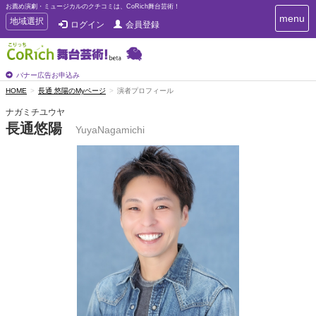
お薦め演劇・ミュージカルのクチコミは、CoRich舞台芸術！
T
menu
T
地域選択
ログイン
会員登録
o
o
g
g
g
g
l
l
バナー広告お申込み
e
e
HOME
長通 悠陽のMyページ
演者プロフィール
n
n
a
ナガミチユウヤ
a
v
長通悠陽
i
YuyaNagamichi
v
g
i
a
g
t
a
i
t
o
n
i
o
n