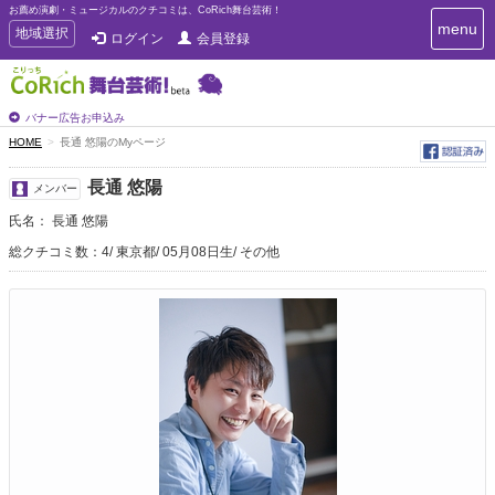
お薦め演劇・ミュージカルのクチコミは、CoRich舞台芸術！
T
menu
T
地域選択
ログイン
会員登録
o
o
g
g
g
g
l
l
バナー広告お申込み
e
e
HOME
長通 悠陽のMyページ
n
n
a
a
v
長通 悠陽
メンバー
i
v
g
氏名： 長通 悠陽
i
a
g
総クチコミ数：4
東京都
05月08日生
その他
t
a
i
t
o
n
i
o
n