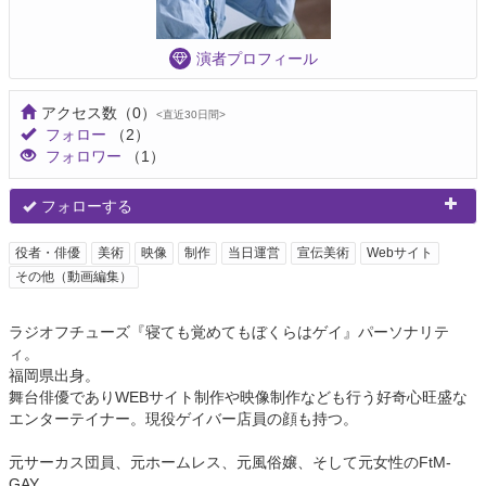
演者プロフィール
アクセス数
（0）
<直近30日間>
フォロー
（2）
フォロワー
（1）
フォローする
役者・俳優
美術
映像
制作
当日運営
宣伝美術
Webサイト
その他（動画編集）
ラジオフチューズ『寝ても覚めてもぼくらはゲイ』パーソナリテ
ィ。
福岡県出身。
舞台俳優でありWEBサイト制作や映像制作なども行う好奇心旺盛な
エンターテイナー。現役ゲイバー店員の顔も持つ。
元サーカス団員、元ホームレス、元風俗嬢、そして元女性のFtM-
GAY。