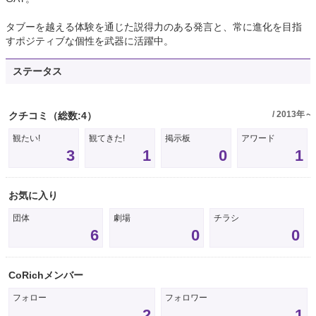
タブーを越える体験を通じた説得力のある発言と、常に進化を目指
すポジティブな個性を武器に活躍中。
ステータス
/ 2013年～
クチコミ
（総数:4）
観たい!
観てきた!
掲示板
アワード
3
1
0
1
お気に入り
団体
劇場
チラシ
6
0
0
CoRichメンバー
フォロー
フォロワー
2
1