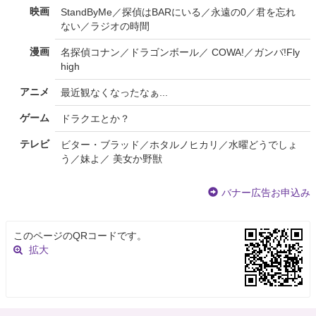
映画
StandByMe／探偵はBARにいる／永遠の0／君を忘れ
ない／ラジオの時間
漫画
名探偵コナン／ドラゴンボール／ COWA!／ガンバ!Fly
high
アニメ
最近観なくなったなぁ...
ゲーム
ドラクエとか？
テレビ
ビター・ブラッド／ホタルノヒカリ／水曜どうでしょ
う／妹よ／ 美女か野獣
バナー広告お申込み
このページのQRコードです。
拡大