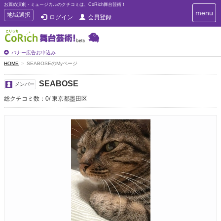
お薦め演劇・ミュージカルのクチコミは、CoRich舞台芸術！
T
menu
T
地域選択
ログイン
会員登録
o
o
g
g
g
g
l
l
バナー広告お申込み
e
e
HOME
SEABOSEのMyページ
n
n
a
a
v
SEABOSE
メンバー
i
v
g
総クチコミ数：0
東京都墨田区
i
a
g
t
a
i
t
o
n
i
o
n