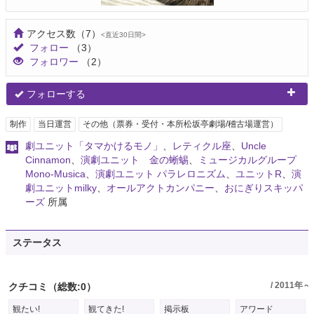
アクセス数
（7）
<直近30日間>
フォロー
（3）
フォロワー
（2）
フォローする
制作
当日運営
その他（票券・受付・本所松坂亭劇場/稽古場運営）
劇ユニット「タマかけるモノ」
、
レティクル座
、
Uncle
Cinnamon
、
演劇ユニット 金の蜥蜴
、
ミュージカルグループ
Mono-Musica
、
演劇ユニット パラレロニズム
、
ユニットR
、
演
劇ユニットmilky
、
オールアクトカンパニー
、
おにぎりスキッパ
ーズ
所属
ステータス
/ 2011年～
クチコミ
（総数:0）
観たい!
観てきた!
掲示板
アワード