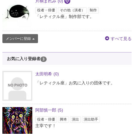
片桐まれみ
(0)
役者・俳優
その他（演者）
制作
「レティクル座」制作部です。
すべて見る
メンバーに登録
お気に入り登録者
3
太田明希
(0)
「レティクル座」お気に入りの団体です。
阿部慎一郎
(5)
役者・俳優
脚本
演出
演出助手
主宰です！