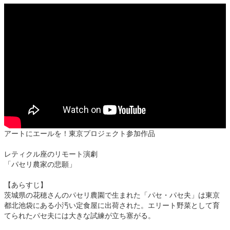
アートにエールを！東京プロジェクト参加作品
レティクル座のリモート演劇
「パセリ農家の悲願」
【あらすじ】
茨城県の花穂さんのパセリ農園で生まれた「パセ・パセ夫」は東京
都北池袋にある小汚い定食屋に出荷された。エリート野菜として育
てられたパセ夫には大きな試練が立ち塞がる。