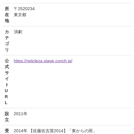
所
〒2520234
在
東京都
地
カ
演劇
テ
ゴ
リ
公
https://reticleza.stage.corich.jp/
式
サ
イ
ト
U
R
L
設
2011年
立
受
2014年 【佐藤佐吉賞2014】「東からの雨」