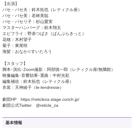
【出演】
パセ・パセ夫：鈴木拓也（レティクル座）
パセ・パセ美：若林美聡
パセ・パセリ子：杉山愛実
マスターハンバーグ：鈴木翔太
エビフライ：野表つばさ（ぱんぷらきっと）
花穂：木村望子
菊子：東尾咲
海髪：おなか✩すいたろう
【スタッフ】
脚本･演出･Zoom撮影：阿部慎一郎（レティクル座/無隣館）
映像編集･音響効果･選曲：中村光彩
編集補佐：鈴木拓也（レティクル座）
衣装：天神綾子（le-tendresse）
劇団HP https://reticleza.stage.corich.jp/
劇団公式Twitter @reticle_za
基本情報