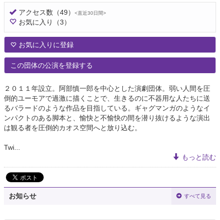
アクセス数
（49）
<直近30日間>
お気に入り
（3）
お気に入りに登録
この団体の公演を登録する
２０１１年設立。阿部慎一郎を中心とした演劇団体。弱い人間を圧
倒的ユーモアで過激に描くことで、生きるのに不器用な人たちに送
るバラードのような作品を目指している。ギャグマンガのようなイ
ンパクトのある脚本と、愉快と不愉快の間を潜り抜けるような演出
は観る者を圧倒的カオス空間へと放り込む。
Twi...
もっと読む
お知らせ
すべて見る