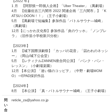
【2022 年】
1 月 【阿部慎一郎個人企画】「Uber Theater」（萬劇場）
4月 【佐藤佐吉三六闇市 2022 関連企画「三六闇市」】「K
ATSU☆DOON！！」（王子小劇場）
5月 【萬劇場で短編集】参加作品「バトルサウナ―城崎」
（萬劇場）
12月【にっかわ文化祭】参加作品「炎のウッホ」「ノンブレ
ラ」（旧作並小学校新川分校）
【2023年】
1月 【城下国際演劇祭】「カッパの花音」「囚われのネッシ
ー」（岡山/城下公会堂）
5月 【レティクルZANNEN座合同公演】「バンク・バン・
レッスン」（小劇場楽園）
12月 【本公演】「迷い猫のコッピヲ」（中野・劇場MOM
O）⇒EPAD採択作品
【2024年】
8月 【本公演】「真・バトルサウナー城崎」（王子小劇場）
問
reticle_za@yahoo.co.jp
い
合