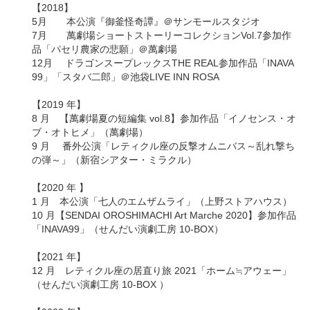
【2018】
5月 本公演『御釜怪奇譚』＠サンモールスタジオ
7月 萬劇場ショートストーリーコレクションVol.7参加作
品「パセリ農家の悲願」＠萬劇場
12月 ドラゴンスープレックスTHE REAL参加作品「INAVA
99」「スタバ二郎」＠池袋LIVE INN ROSA
【2019 年】
8 月 【萬劇場夏の短編集 vol.8】参加作品「イノセンス・オ
ブ・オトヒメ」（萬劇場）
9 月 番外公演「レティクル座の反撃オムニバス～乱れ撃ち
の弾～」（新宿シアター・ミラクル）
【2020 年 】
1 月 本公演「七人のエムザムライ」（上野ストアハウス）
10 月【SENDAI OROSHIMACHI Art Marche 2020】参加作品
「INAVA99」（せんだい演劇工房 10-BOX）
【2021 年】
12 月 レティクル座の居直り旅 2021「ホーム≒アウェー」
（せんだい演劇工房 10-BOX ）