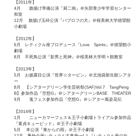
【2011年】
4月 旗揚げ準備公演『厨二病』＠矢部青少年学習センター
和室
12月 旗揚げ玉砕公演『パブロフの犬』＠桜美林大学徳望館
小劇場
【2012年】
6月 レティクル座プロデュース『Love Spirits』＠徳望館小
劇場
8月 不死鳥公演『影男と死神』＠桜美林大学明々館教室
【2013年】
5月 お披露目公演『世界☆タービン』＠北池袋新生館シアタ
ー
8月 【シアターグリーン学生芸術祭(SAF)Vol.7 TangPeng
B】参加作品『空想G』＠シアターグリーンBASE THEATER
9月 鬼フェス参加作品『空想G』＠シアター風姿花伝
【2014年】
1月 ニューカマーフェス＆王子小劇場トライアル参加作品
『童貞キューピッド』＠王子小劇場
5月 本公演『東からの雨』＠王子小劇場
12月 番外企画レティクル古典座vol.１『レティクル座の女