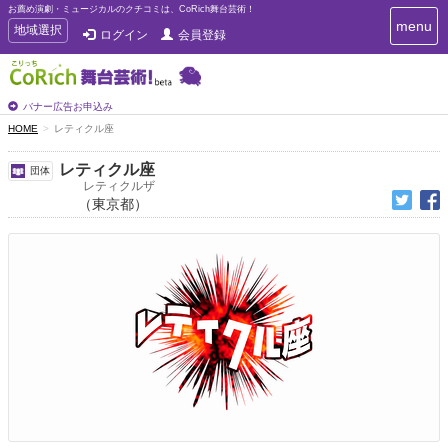
お薦め演劇・ミュージカルのクチコミは、CoRich舞台芸術！
T
menu
T
地域選択
ログイン
会員登録
o
o
g
g
g
g
l
l
バナー広告お申込み
e
e
HOME
レティクル座
n
n
a
a
v
レティクル座
団体
i
v
レティクルザ
g
（東京都）
i
a
g
t
a
i
t
o
n
i
o
n