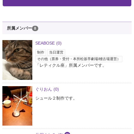
所属メンバー
8
SEABOSE
(0)
制作
当日運営
その他（票券・受付・本所松坂亭劇場/稽古場運営）
「レティクル座」所属メンバーです。
ぐりおん
(0)
シュール２制作です。