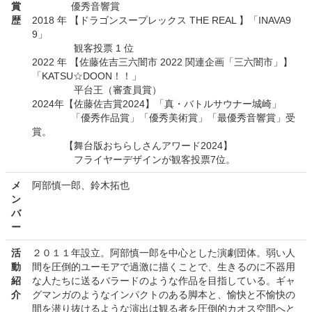
賞
優秀音響賞
歴
2018 年 【ドラゴンスープレックス THE REAL 】「INAVA9
9」
観客投票 1 位
2022 年 【佐藤佐吉三六闇市 2022 関連企画「三六闇市」】
「KATSU☆DOON！！」
平台王（審査員賞）
2024年【佐藤佐吉賞2024】「真・バトルサウナー城崎」
「優秀作品賞」「優秀美術賞」「最優秀音響賞」受
賞。
【舞台版おちらしさんアワード2024】
フライヤーデザインが観客投票7位。
メ
阿部慎一郎、鈴木拓也
ン
バ
ー
活
２０１１年設立。阿部慎一郎を中心とした演劇団体。弱い人
動
間を圧倒的ユーモアで過激に描くことで、生きるのに不器用
紹
な人たちに送るバラードのような作品を目指している。ギャ
介
グマンガのようなインパクトのある脚本と、愉快と不愉快の
間を潜り抜けるような演出は観る者を圧倒的カオス空間へと