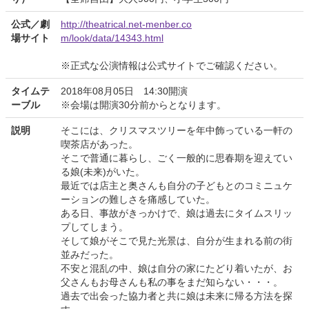
公式／劇
http://theatrical.net-menber.co
場サイト
m/look/data/14343.html
※正式な公演情報は公式サイトでご確認ください。
タイムテ
2018年08月05日 14:30開演
ーブル
※会場は開演30分前からとなります。
説明
そこには、クリスマスツリーを年中飾っている一軒の
喫茶店があった。
そこで普通に暮らし、ごく一般的に思春期を迎えてい
る娘(未来)がいた。
最近では店主と奥さんも自分の子どもとのコミニュケ
ーションの難しさを痛感していた。
ある日、事故がきっかけで、娘は過去にタイムスリッ
プしてしまう。
そして娘がそこで見た光景は、自分が生まれる前の街
並みだった。
不安と混乱の中、娘は自分の家にたどり着いたが、お
父さんもお母さんも私の事をまだ知らない・・・。
過去で出会った協力者と共に娘は未来に帰る方法を探