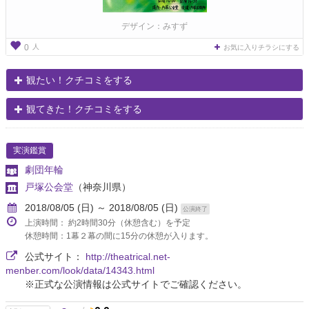
デザイン：みすず
人
0
お気に入りチラシにする
観たい！クチコミをする
観てきた！クチコミをする
実演鑑賞
劇団年輪
戸塚公会堂
（神奈川県）
2018/08/05 (日) ～ 2018/08/05 (日)
公演終了
上演時間： 約2時間30分（休憩含む）を予定
休憩時間：1幕２幕の間に15分の休憩が入ります。
公式サイト：
http://theatrical.net-
menber.com/look/data/14343.html
※正式な公演情報は公式サイトでご確認ください。