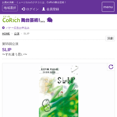
お薦め演劇・ミュージカルのクチコミは、CoRich舞台芸術！
T
menu
T
地域選択
ログイン
会員登録
o
o
g
g
g
g
l
l
バナー広告お申込み
e
e
HOME
公演
SLIP
n
n
演劇
a
a
v
第55回公演
i
v
SLIP
g
i
〜すれ違う思い〜
a
g
t
a
i
t
o
n
i
o
n