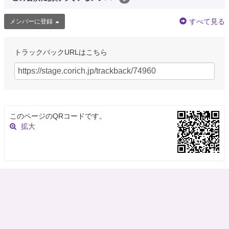
すべて見る
メンバーに登録
トラックバックURLはこちら
8年弱前
Rob the 3rd
@4thD_Slip
"What's the opposite of 'mad cuz bad'?" "…glad cuz dad?"
このページのQRコードです。
8年弱前
拡大
Rotten ¯\_(ツ)_/¯ (Jannik)
@jannik_mihay
@CRANTIME @Scarfulhu @SnoopingTurtle Any chances you still have a
spot open I can silently slip in? Still need to f…
https://t.co/Mc1IHXqgrL
8年弱前
Tj 🧜🏽‍♀️🌻
@tjsiren