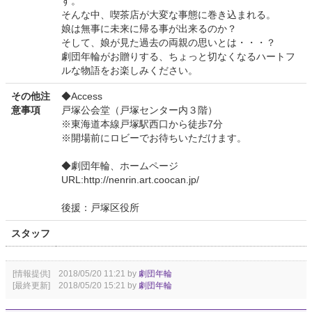
す。
そんな中、喫茶店が大変な事態に巻き込まれる。
娘は無事に未来に帰る事が出来るのか？
そして、娘が見た過去の両親の思いとは・・・？
劇団年輪がお贈りする、ちょっと切なくなるハートフ
ルな物語をお楽しみください。
その他注
◆Access
意事項
戸塚公会堂（戸塚センター内３階）
※東海道本線戸塚駅西口から徒歩7分
※開場前にロビーでお待ちいただけます。
◆劇団年輪、ホームページ
URL:http://nenrin.art.coocan.jp/
後援：戸塚区役所
スタッフ
[情報提供] 2018/05/20 11:21 by
劇団年輪
[最終更新] 2018/05/20 15:21 by
劇団年輪