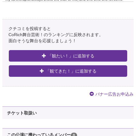
anti-vaxxer talk slip lol
8年弱前
クチコミを投稿すると
Sophia Smirnoff
@sophiaasshole
CoRich舞台芸術！のランキングに反映されます。
面白そうな舞台を応援しましょう！
I tried to slip the lady at the DMV a $20 and I am now banned from all
government facilities
8年弱前
「観たい！」に追加する
Chris Jackson
「観てきた！」に追加する
@cjacksonj13
@samchaltain I’ll be in DC next week. Maybe we can discretely meet in an
underground parking garage and you can sli…
https://t.co/8SwsDi4MgA
バナー広告お申込み
8年弱前
Mother & Kids Smarter Shopping
チケット取扱い
@KidsSmarter
Emmababy Baby Newborn Infant Kids Crib Shoes Pram Soft Sole Prewalker
Anti-slip Sandals
https://t.co/iOnQRLW2ux
#bro
この公演に携わっているメンバー
0