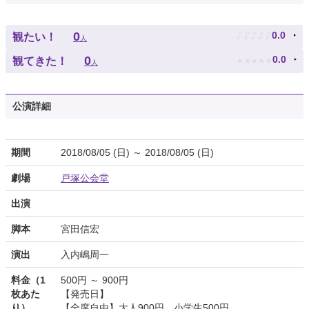
♪
♪
♪
♪
♪
0
0.0
観たい！
人
★
★
★
★
★
0
0.0
観てきた！
人
公演詳細
期間
2018/08/05 (日) ～ 2018/08/05 (日)
劇場
戸塚公会堂
出演
脚本
宮田信宏
演出
入内嶋周一
料金（1
500円 ～ 900円
枚あた
【発売日】
り）
【全席自由】大人900円、小学生500円