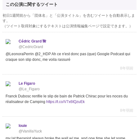
この公演に関するツイート
初日1週間前から「団体名」と「公演タイトル」を含むツイートを自動表示しま
す。
（ツイート取得対象にするテキストは公演情報編集ページで設定できます。）
Cédric Grard 🌺
@CedricGrard
@LeonoraPerrin @2_HDP Ah ce n'est donc pas (que) Google Podcast qui
craque son slip donc, me voila rassuré
8年弱前
Le Figaro
@Le_Figaro
Franck Dubosc renfile le slip de bain de Patrick Chirac pour les noces du
réalisateur de Camping
https://t.co/V7x6tQzuEk
8年弱前
louie
@VanillaYuck
my lat therapist always broke the wall w/ me, and one time she let some