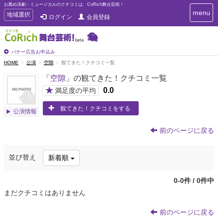
お薦め演劇・ミュージカルのクチコミは、CoRich舞台芸術！
T
menu
T
地域選択
ログイン
会員登録
o
o
g
g
g
g
l
l
バナー広告お申込み
e
e
HOME
公演
空隙
観てきた！クチコミ一覧
n
n
a
「
空隙
」の観てきた！クチコミ一覧
a
v
i
v
★
0.0
満足度の平均
g
i
a
観てきた！クチコミをする
g
公演情報
t
a
i
t
o
前のページに戻る
n
i
o
並び替え
新着順
n
0-0件 / 0件中
まだクチコミはありません
前のページに戻る