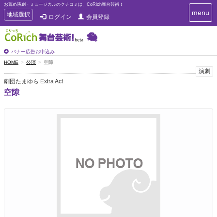
お薦め演劇・ミュージカルのクチコミは、CoRich舞台芸術！
T
menu
T
地域選択
ログイン
会員登録
o
o
g
g
g
g
l
l
バナー広告お申込み
e
e
HOME
公演
空隙
n
n
演劇
a
a
v
劇団たまゆら Extra Act
i
v
空隙
g
i
a
g
t
a
i
t
o
n
i
o
n