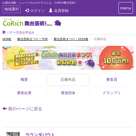
お薦め演劇・ミュージカルのクチコミは、CoRich舞台芸術！
T
menu
T
地域選択
ログイン
会員登録
o
o
g
g
g
g
l
l
バナー広告お申込み
e
e
HOME
舞台芸術まつり！TOP
舞台芸術まつり！2026春
応募作品
n
n
a
a
v
i
v
g
i
a
g
t
a
i
概要
応募作品
審査員
t
o
n
i
o
審査結果
通過団体
グランプリ
n
前のページに戻る
ラウンダバウト