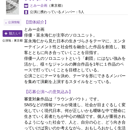
とみー企画
（東京都）
公演に携わっているメンバー：5人
【団体紹介】
公演情報
とみー企画
観たい!
俳優・富永海仁が主宰のソロユニット。
富永海仁から見た日本の生きづらさをテーマに、エンタ
公演地：東京都
ーテインメント性と社会性を融合した作品を創造し、観
客とともに向き合っていくことを目指す。
俳優一人のソロユニットという「劇団」にはない強みを
活かし、様々なジャンルの舞台作品を1年に１作品のペ
ースで打っていくことを目標としている。
公演ごとにテーマを決め、テーマを形にできるメンバー
を集めて演劇を上演するスタイルをとっている。
【応募公演への意気込み】
審査対象作品は『ラウンダバウト』です。
SNSなどの情報ツールが発達し、社会が目まぐるしく変
化していく現代日本。何が正しいかも曖昧な中で懸命に
生きていく若者たちが中心の物語です。個人が重視され
るようになった社会で、人と、自分の心と、どう向き合
っていけば良いのか考えながら、おもしろおかしく生活