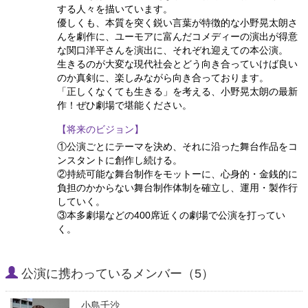
する人々を描いています。
優しくも、本質を突く鋭い言葉が特徴的な小野晃太朗さ
んを劇作に、ユーモアに富んだコメディーの演出が得意
な関口洋平さんを演出に、それぞれ迎えての本公演。
生きるのが大変な現代社会とどう向き合っていけば良い
のか真剣に、楽しみながら向き合っております。
「正しくなくても生きる」を考える、小野晃太朗の最新
作！ぜひ劇場で堪能ください。
【将来のビジョン】
①公演ごとにテーマを決め、それに沿った舞台作品をコ
ンスタントに創作し続ける。
②持続可能な舞台制作をモットーに、心身的・金銭的に
負担のかからない舞台制作体制を確立し、運用・製作行
していく。
③本多劇場などの400席近くの劇場で公演を打ってい
く。
公演に携わっているメンバー（5）
小島千沙