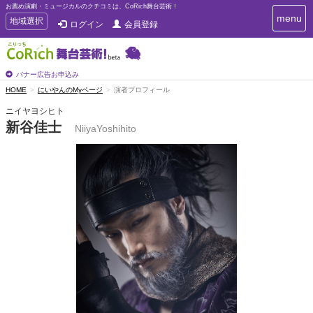
お薦め演劇・ミュージカルのクチコミは、CoRich舞台芸術！
T
menu
T
地域選択
ログイン
会員登録
o
o
g
g
g
g
l
l
バナー広告お申込み
e
e
HOME
にいやんのMyページ
演者プロフィール
n
n
a
ニイヤヨシヒト
a
v
新谷佳士
i
NiiyaYoshihito
v
g
i
a
g
t
a
i
t
o
n
i
o
n