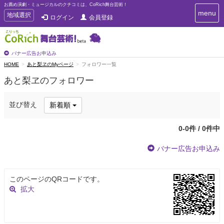
お薦め演劇・ミュージカルのクチコミは、CoRich舞台芸術！
T
menu
T
地域選択
ログイン
会員登録
o
o
g
g
g
g
l
l
バナー広告お申込み
e
e
HOME
あと梨ヱのMyページ
フォロワー一覧
n
n
a
あと梨ヱのフォロワー
a
v
i
v
g
i
並び替え
新着順
a
g
t
a
i
0-0件 / 0件中
t
o
n
i
バナー広告お申込み
o
n
このページのQRコードです。
拡大