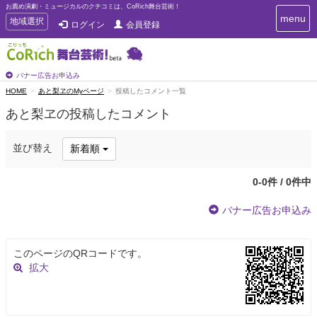
お薦め演劇・ミュージカルのクチコミは、CoRich舞台芸術！
T
menu
T
地域選択
ログイン
会員登録
o
o
g
g
g
g
l
l
バナー広告お申込み
e
e
HOME
あと梨ヱのMyページ
投稿したコメント一覧
n
n
a
あと梨ヱの投稿したコメント
a
v
i
v
g
i
並び替え
新着順
a
g
t
a
i
0-0件 / 0件中
t
o
n
i
バナー広告お申込み
o
n
このページのQRコードです。
拡大