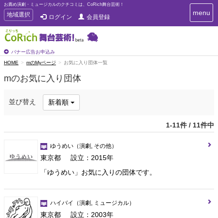
お薦め演劇・ミュージカルのクチコミは、CoRich舞台芸術！
T
menu
T
地域選択
ログイン
会員登録
o
o
g
g
g
g
l
l
バナー広告お申込み
e
e
HOME
mのMyページ
お気に入り団体一覧
n
n
a
mのお気に入り団体
a
v
i
v
g
i
並び替え
新着順
a
g
t
a
i
1-11件 / 11件中
t
o
n
i
ゆうめい
（演劇, その他）
o
東京都
設立：2015年
n
「ゆうめい」お気に入りの団体です。
ハイバイ
（演劇, ミュージカル）
東京都
設立：2003年