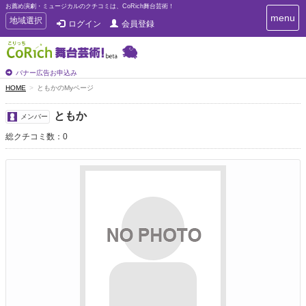
お薦め演劇・ミュージカルのクチコミは、CoRich舞台芸術！
T
menu
T
地域選択
ログイン
会員登録
o
o
g
g
g
g
l
l
バナー広告お申込み
e
e
HOME
ともかのMyページ
n
n
a
a
v
ともか
メンバー
i
v
g
総クチコミ数：0
i
a
g
t
a
i
t
o
n
i
o
n