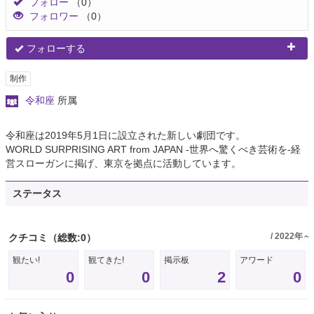
フォロー
（0）
フォロワー
（0）
フォローする
制作
令和座
所属
令和座は2019年5月1日に設立された新しい劇団です。
WORLD SURPRISING ART from JAPAN -世界へ驚くべき芸術を-経
営スローガンに掲げ、東京を拠点に活動しています。
ステータス
/ 2022年～
クチコミ
（総数:0）
観たい!
観てきた!
掲示板
アワード
0
0
2
0