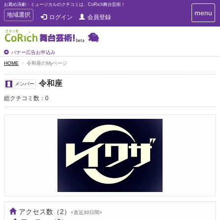
お薦め演劇・ミュージカルのクチコミは、CoRich舞台芸術！
T
menu
T
地域選択
ログイン
会員登録
o
o
g
g
g
g
l
l
バナー広告お申込み
e
e
HOME
令和座のMyページ
n
n
a
a
v
令和座
メンバー
i
v
g
総クチコミ数：0
i
a
g
t
a
i
t
o
n
i
o
n
アクセス数
（2）
<直近30日間>