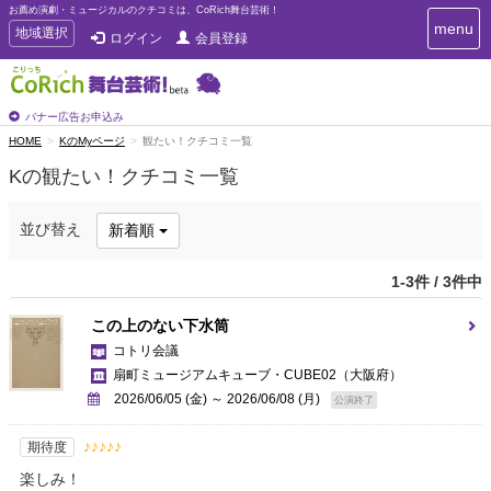
お薦め演劇・ミュージカルのクチコミは、CoRich舞台芸術！
T
menu
T
地域選択
ログイン
会員登録
o
o
g
g
g
g
l
l
バナー広告お申込み
e
e
HOME
KのMyページ
観たい！クチコミ一覧
n
n
a
Kの観たい！クチコミ一覧
a
v
i
v
g
i
並び替え
新着順
a
g
t
a
i
1-3件 / 3件中
t
o
n
i
この上のない下水筒
o
コトリ会議
n
扇町ミュージアムキューブ・CUBE02
（大阪府）
2026/06/05 (金) ～ 2026/06/08 (月)
公演終了
♪♪♪♪♪
期待度
楽しみ！