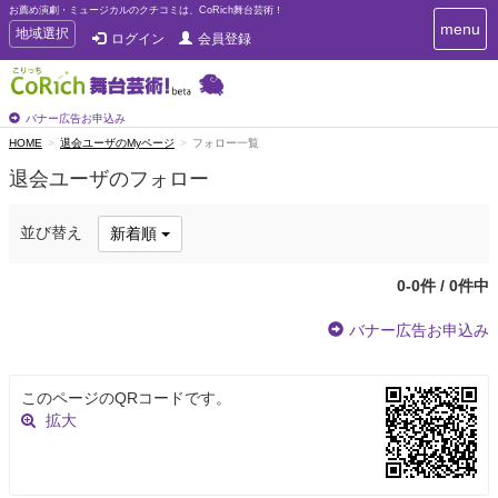
お薦め演劇・ミュージカルのクチコミは、CoRich舞台芸術！
T
menu
T
地域選択
ログイン
会員登録
o
o
g
g
g
g
l
l
バナー広告お申込み
e
e
HOME
退会ユーザのMyページ
フォロー一覧
n
n
a
退会ユーザのフォロー
a
v
i
v
g
i
並び替え
新着順
a
g
t
a
i
0-0件 / 0件中
t
o
n
i
バナー広告お申込み
o
n
このページのQRコードです。
拡大