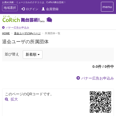
お薦め演劇・ミュージカルのクチコミは、CoRich舞台芸術！
T
menu
T
地域選択
ログイン
会員登録
o
o
g
g
g
g
l
l
バナー広告お申込み
e
e
HOME
退会ユーザのMyページ
所属団体一覧
n
n
a
退会ユーザの所属団体
a
v
i
v
g
i
並び替え
新着順
a
g
t
a
i
0-0件 / 0件中
t
o
n
i
バナー広告お申込み
o
n
このページのQRコードです。
拡大