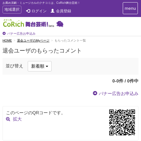
お薦め演劇・ミュージカルのクチコミは、CoRich舞台芸術！
T
menu
T
地域選択
ログイン
会員登録
o
o
g
g
g
g
l
l
バナー広告お申込み
e
e
HOME
退会ユーザのMyページ
もらったコメント一覧
n
n
a
退会ユーザのもらったコメント
a
v
i
v
g
i
並び替え
新着順
a
g
t
a
i
0-0件 / 0件中
t
o
n
i
バナー広告お申込み
o
n
このページのQRコードです。
拡大