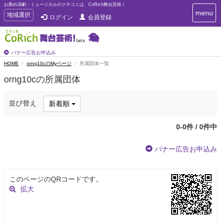
お薦め演劇・ミュージカルのクチコミは、CoRich舞台芸術！
T
menu
T
地域選択
ログイン
会員登録
o
o
g
g
g
g
l
l
バナー広告お申込み
e
e
HOME
orng10cのMyページ
所属団体一覧
n
n
a
orng10cの所属団体
a
v
i
v
g
i
並び替え
新着順
a
g
t
a
i
0-0件 / 0件中
t
o
n
i
バナー広告お申込み
o
n
このページのQRコードです。
拡大