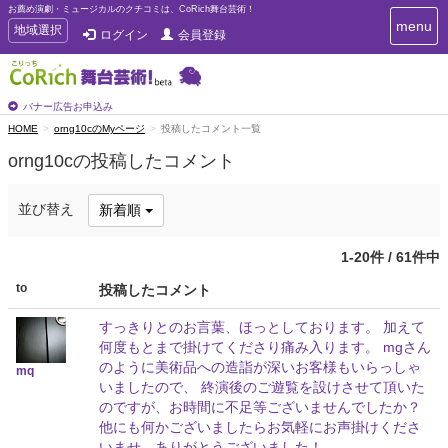
お薦め演劇・ミュージカルのクチコミは、CoRich舞台芸術！
T
menu
T
地域選択
ログイン
会員登録
o
o
g
g
g
g
l
l
バナー広告お申込み
e
e
HOME
orng10cのMyページ
投稿したコメント一覧
n
n
a
orng10cの投稿したコメント
a
v
i
v
g
i
並び替え
新着順
a
g
t
a
i
1-20件 / 61件中
t
o
n
i
to
投稿したコメント
o
n
すっきりとのお言葉、ほっとしております。 加えて
何度もとまで掛けてくださり痛み入ります。 mgさん
のように美術品への造詣が深いお客様もいらっしゃ
mq
いましたので、 終演後のご遊覧を設けさせて頂いた
のですが、お時間に不足等ございませんでしたか？
他にも何かございましたらお気軽にお声掛けくださ
いませ。ありがとうございました！