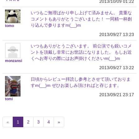
2013/10/09 01:22
いつもご無理ばかり申し上げて済みません。 貴重な
コメントもありがとうございました！ 一同精一杯創
り込んで参りますm(__)m
tomo
2013/09/27 13:23
いつもありがとうございます。 前公演でも鋭いコメ
ントを頂戴し非常にお世話になりました。 もしお近
くへお寄りの際にはお声掛けくださいm(__)m
monzansi
2013/09/27 13:22
日頃からレビュー拝読し参考とさせて頂いておりま
すm(__)m ぜひお楽しみ頂ければと存じます。
2013/09/21 23:17
tomi
(
«
1
2
3
4
»
c
u