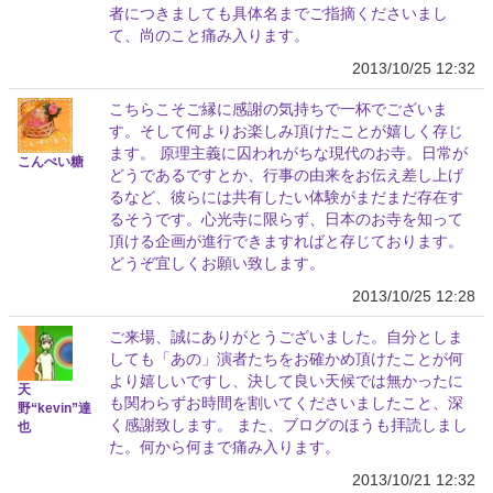
者につきましても具体名までご指摘くださいまし
て、尚のこと痛み入ります。
2013/10/25 12:32
こちらこそご縁に感謝の気持ちで一杯でございま
す。そして何よりお楽しみ頂けたことが嬉しく存じ
ます。 原理主義に囚われがちな現代のお寺。日常が
こんぺい糖
どうであるですとか、行事の由来をお伝え差し上げ
るなど、彼らには共有したい体験がまだまだ存在す
るそうです。心光寺に限らず、日本のお寺を知って
頂ける企画が進行できますればと存じております。
どうぞ宜しくお願い致します。
2013/10/25 12:28
ご来場、誠にありがとうございました。自分としま
しても「あの」演者たちをお確かめ頂けたことが何
より嬉しいですし、決して良い天候では無かったに
天
も関わらずお時間を割いてくださいましたこと、深
野“kevin”達
く感謝致します。 また、ブログのほうも拝読しまし
也
た。何から何まで痛み入ります。
2013/10/21 12:32