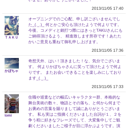
2013/11/05 17:40
オープニングでのご心配、申し訳ございませんでし
た_(._.)_ 何とかご安心も頂けたようで何よりです。
今後、コメディと銘打つ際にはきっとTAKUさんにも
ご納得頂けるよう、 精進致します所存です！あたた
ＴＡＫＵ
かいご意見も重ねて御礼申し上げます。
2013/11/05 17:36
奇想天外、はい！頂きました！な、気分でございま
す。 何よりかぼちゃさんに笑って頂けたようで何よ
かぼちゃ
りです。 またお会いできることを楽しみにしており
ます_(._.)_
2013/11/05 17:33
住職や巡査などの幅広いキャラクター群、本格的な
舞台美術の数々、物語とその落ち、と何から何まで
お褒めの言葉を賜りまして誠にありがとうございま
す。 私も実はご指摘くださいました台詞が１、２を
tomi
争う程に好きなフレーズでして、大変集中してご観
劇くださいましたご様子が目に浮かぶようです。演