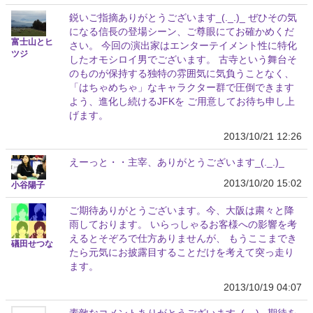
鋭いご指摘ありがとうございます_(._.)_ ぜひその気
になる信長の登場シーン、ご尊眼にてお確かめくだ
富士山とヒ
さい。 今回の演出家はエンターテイメント性に特化
ツジ
したオモシロイ男でございます。 古寺という舞台そ
のものが保持する独特の雰囲気に気負うことなく、
「はちゃめちゃ」なキャラクター群で圧倒できます
よう、進化し続けるJFKを ご用意してお待ち申し上
げます。
2013/10/21 12:26
えーっと・・主宰、ありがとうございます_(._.)_
2013/10/20 15:02
小谷陽子
ご期待ありがとうございます。今、大阪は粛々と降
雨しております。 いらっしゃるお客様への影響を考
えるとそぞろで仕方ありませんが、 もうここまでき
礒田せつな
たら元気にお披露目することだけを考えて突っ走り
ます。
2013/10/19 04:07
素敵なコメントありがとうございます_(._.)_ 期待を