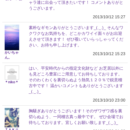
ャラ達に出会って頂きたいです！ コメントありがと
うございます。
2013/10/12 15:27
素朴なギモンありがとうございます_(._.)_ そんなワ
クワクなお気持ちを、どこかカワイイ面々がお出迎
えさせて頂きます！ ぜひ覗いていらっしゃってくだ
さい、お待ち申し上げます。
かいちゃ
2013/10/12 15:23
ん。
はい、平安時代からの指定文化財など お芝居以外に
も見どころ豊富にご用意してお待ちしております。
そのわくわくを裏切らぬよう熱気１２０％で鋭意稽
＊niko＊
古中です！ 温かいコメントもありがとうございます
_(._.)_
2013/10/10 23:00
胸騒ぎありがとうございます！そのザワザワ感を裏
切らぬよう、一同稽古真っ最中です。 ぜひ会場でお
待ちしております。宜しくお願い致します_(._.)_
ＴＡＫＵ