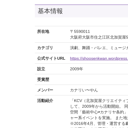
基本情報
所在地
〒5590011
大阪府大阪市住之江区北加賀屋5-5
カテゴリ
演劇、舞踊・バレエ、ミュージ
公式サイトURL
https://shoosenkwan.wordpress
設立
2009年
受賞歴
メンバー
カナリい〜やん
活動紹介
「KCV（北加賀屋クリエイテ
して、2009年から活動開始。
空間「藝術中心◉カナリヤ条約
ャー系イベントを実施。 また地
※2016年4月、管理・運営す