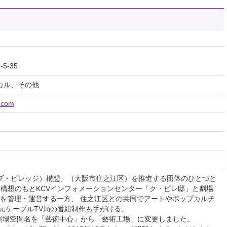
-35
カル、その他
.com
ィブ・ビレッジ）構想」（大阪市住之江区）を推進する団体のひとつと
 同構想のもとKCVインフォメーションセンター「ク・ビレ邸」と劇場
」を管理・運営する一方、 住之江区との共同でアートやポップカルチ
元ケーブルTV局の番組制作も手がける。
る劇場空間名を「藝術中心」から「藝術工場」に変更しました。