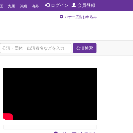
ログイン
会員登録
国
九州
沖縄
海外
バナー広告お申込み
公演検索