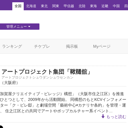
！
全国
北海道
東北
関東
甲信越
北陸
東海
近畿
中国
四
管理メニュー
団体WEBサイト管理
顧客管理
ランキング
チケプレ
掲示板
Myページ
アートプロジェクト集団「鞦韆舘」
アートプロジェクトシュウダンシュウセンカン
（大阪府）
北加賀屋クリエイティブ・ビレッジ）構想」（大阪市住之江区）を推進
ひとつとして、2009年から活動開始。 同構想のもとKCVインフォメー
ター「ク・ビレ邸」と劇場空間「藝術中心◉カナリヤ条約」を管理・運
、 住之江区との共同でアートやポップカルチャー系イベント...
もっと読む