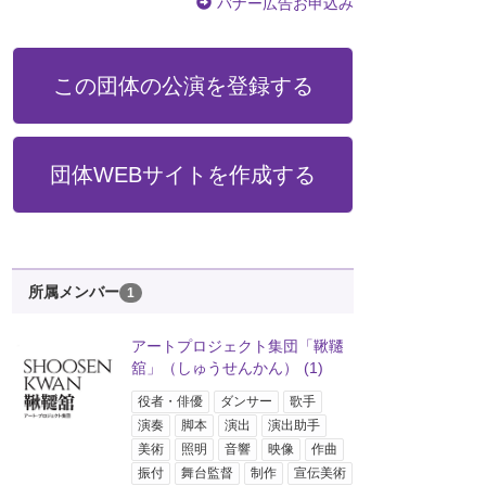
バナー広告お申込み
この団体の公演を登録する
団体WEBサイトを作成する
所属メンバー
1
アートプロジェクト集団「鞦韆
舘」（しゅうせんかん）
(1)
役者・俳優
ダンサー
歌手
演奏
脚本
演出
演出助手
美術
照明
音響
映像
作曲
振付
舞台監督
制作
宣伝美術