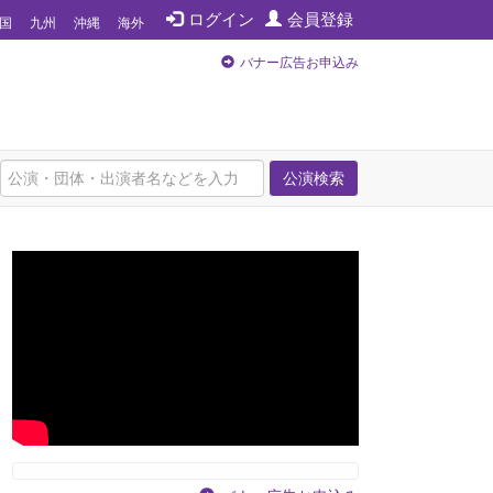
ログイン
会員登録
国
九州
沖縄
海外
バナー広告お申込み
公演検索