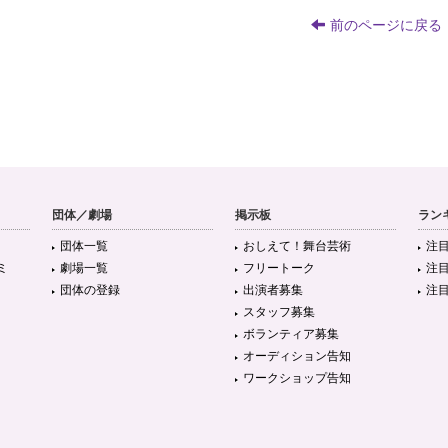
前のページに戻る
団体／劇場
掲示板
ラン
団体一覧
おしえて！舞台芸術
注
ミ
劇場一覧
フリートーク
注
団体の登録
出演者募集
注
スタッフ募集
ボランティア募集
オーディション告知
ワークショップ告知