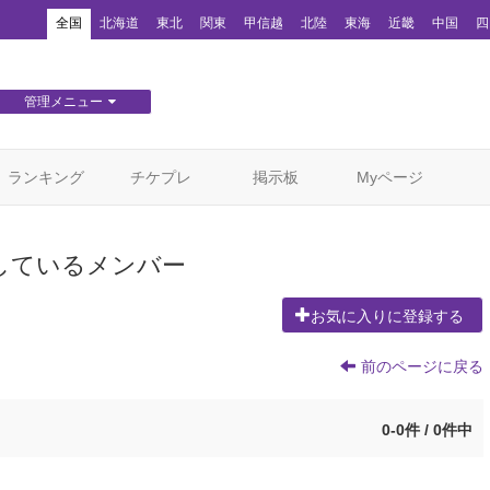
！
全国
北海道
東北
関東
甲信越
北陸
東海
近畿
中国
四
管理メニュー
団体WEBサイト管理
顧客管理
ランキング
チケプレ
掲示板
Myページ
しているメンバー
お気に入りに登録する
前のページに戻る
0-0件 / 0件中