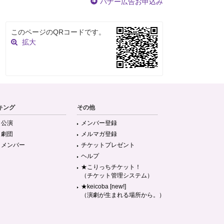
バナー広告お申込み
このページのQRコードです。
拡大
キング
その他
目公演
メンバー登録
目劇団
メルマガ登録
目メンバー
チケットプレゼント
ヘルプ
★こりっちチケット！
（チケット管理システム）
★keicoba [new!]
（演劇が生まれる場所から。）