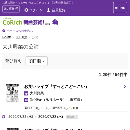
お薦め演劇・ミュージカルのクチコミは、CoRich舞台芸術！
T
menu
T
地域選択
ログイン
会員登録
o
o
g
g
g
g
l
l
バナー広告お申込み
e
e
HOME
大川興業
公演
n
n
a
大川興業の公演
a
v
i
v
g
i
並び替え
初日順
a
g
t
a
i
1-20件 / 54件中
t
o
n
i
お笑いライブ『すっとこどっこい』
o
大川興業
n
新宿Fu-（永谷ホール）
（東京都）
0
/
0.0
0
/
0.0
人
人
2026/07/22 (水) ～ 2026/07/22 (水)
公演終了