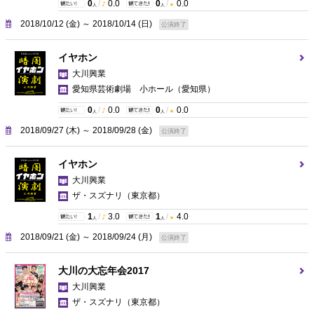
0
/
0.0
0
/
0.0
人
人
2018/10/12 (金) ～ 2018/10/14 (日)
公演終了
イヤホン
大川興業
愛知県芸術劇場 小ホール
（愛知県）
0
/
0.0
0
/
0.0
人
人
2018/09/27 (木) ～ 2018/09/28 (金)
公演終了
イヤホン
大川興業
ザ・スズナリ
（東京都）
1
/
3.0
1
/
4.0
人
人
2018/09/21 (金) ～ 2018/09/24 (月)
公演終了
大川の大忘年会2017
大川興業
ザ・スズナリ
（東京都）