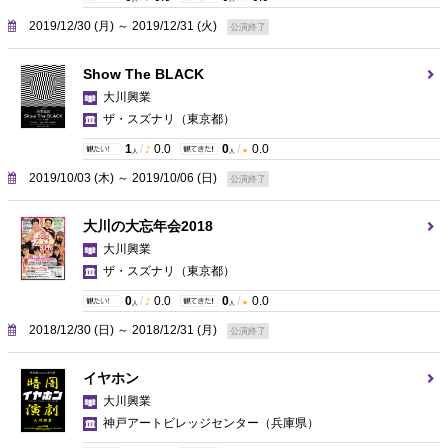
2019/12/30 (月) ～ 2019/12/31 (火)
公演終了
Show The BLACK
大川興業
ザ・スズナリ
（東京都）
1
/
0.0
0
/
0.0
人
人
2019/10/03 (木) ～ 2019/10/06 (日)
公演終了
大川の大忘年会2018
大川興業
ザ・スズナリ
（東京都）
0
/
0.0
0
/
0.0
人
人
2018/12/30 (日) ～ 2018/12/31 (月)
公演終了
イヤホン
大川興業
神戸アートビレッジセンター
（兵庫県）