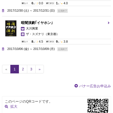
0
/
0.0
1
/
4.0
人
人
2017/12/30 (土) ～ 2017/12/31 (日)
公演終了
暗闇演劇｢イヤホン｣
大川興業
ザ・スズナリ
（東京都）
8
/
4.5
9
/
3.8
人
人
2017/10/06 (金) ～ 2017/10/09 (月)
公演終了
(
«
1
2
3
»
c
u
r
バナー広告お申込み
r
e
n
このページのQRコードです。
t
拡大
)