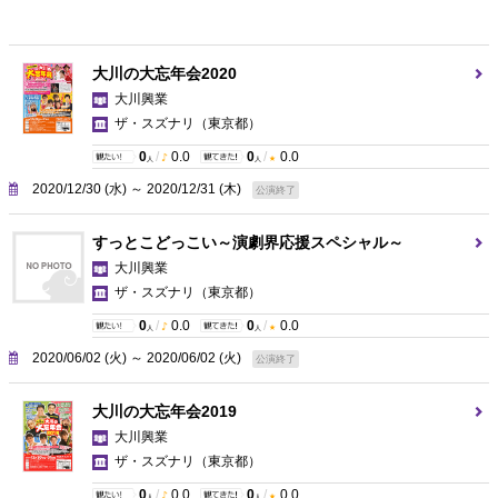
大川の大忘年会2020
大川興業
ザ・スズナリ
（東京都）
0
/
0.0
0
/
0.0
人
人
2020/12/30 (水) ～ 2020/12/31 (木)
公演終了
すっとこどっこい～演劇界応援スペシャル～
大川興業
ザ・スズナリ
（東京都）
0
/
0.0
0
/
0.0
人
人
2020/06/02 (火) ～ 2020/06/02 (火)
公演終了
大川の大忘年会2019
大川興業
ザ・スズナリ
（東京都）
0
/
0.0
0
/
0.0
人
人