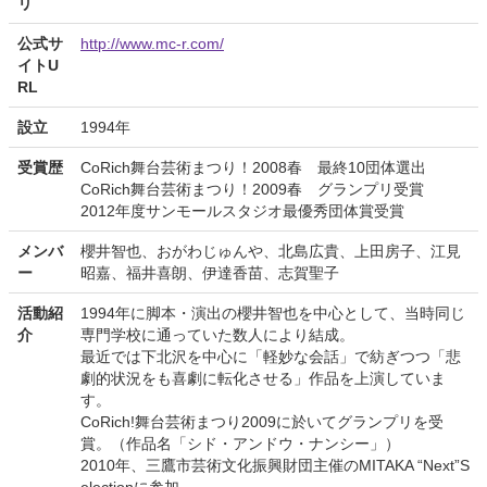
リ
公式サ
http://www.mc-r.com/
イトU
RL
設立
1994年
受賞歴
CoRich舞台芸術まつり！2008春 最終10団体選出
CoRich舞台芸術まつり！2009春 グランプリ受賞
2012年度サンモールスタジオ最優秀団体賞受賞
メンバ
櫻井智也、おがわじゅんや、北島広貴、上田房子、江見
ー
昭嘉、福井喜朗、伊達香苗、志賀聖子
活動紹
1994年に脚本・演出の櫻井智也を中心として、当時同じ
介
専門学校に通っていた数人により結成。
最近では下北沢を中心に「軽妙な会話」で紡ぎつつ「悲
劇的状況をも喜劇に転化させる」作品を上演していま
す。
CoRich!舞台芸術まつり2009に於いてグランプリを受
賞。（作品名「シド・アンドウ・ナンシー」）
2010年、三鷹市芸術文化振興財団主催のMITAKA “Next”S
electionに参加。