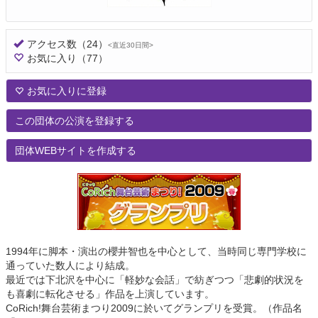
アクセス数
（24）
<直近30日間>
お気に入り
（77）
お気に入りに登録
この団体の公演を登録する
団体WEBサイトを作成する
1994年に脚本・演出の櫻井智也を中心として、当時同じ専門学校に
通っていた数人により結成。
最近では下北沢を中心に「軽妙な会話」で紡ぎつつ「悲劇的状況を
も喜劇に転化させる」作品を上演しています。
CoRich!舞台芸術まつり2009に於いてグランプリを受賞。（作品名