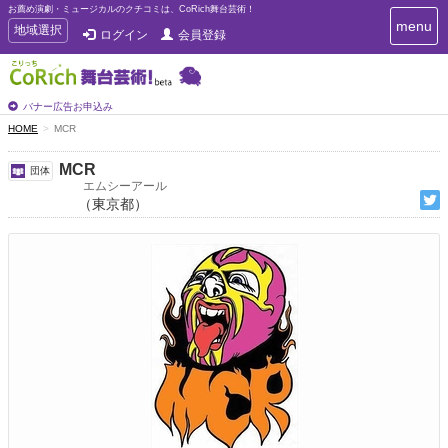
お薦め演劇・ミュージカルのクチコミは、CoRich舞台芸術！
T
menu
T
地域選択
ログイン
会員登録
o
o
g
g
g
g
l
l
バナー広告お申込み
e
e
HOME
MCR
n
n
a
a
v
MCR
団体
i
v
エムシーアール
g
（東京都）
i
a
g
t
a
i
t
o
n
i
o
n