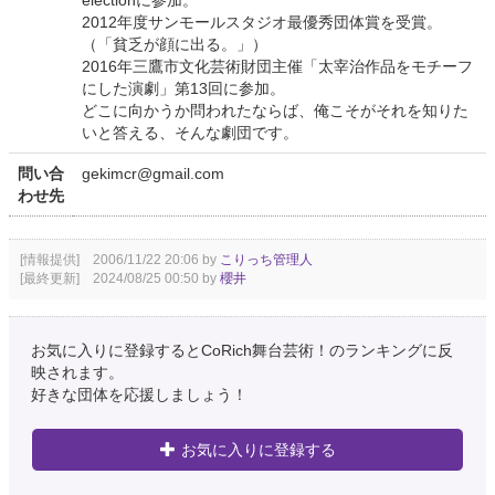
2012年度サンモールスタジオ最優秀団体賞を受賞。
（「貧乏が顔に出る。」）
2016年三鷹市文化芸術財団主催「太宰治作品をモチーフ
にした演劇」第13回に参加。
どこに向かうか問われたならば、俺こそがそれを知りた
いと答える、そんな劇団です。
問い合
gekimcr@gmail.com
わせ先
[情報提供] 2006/11/22 20:06 by
こりっち管理人
[最終更新] 2024/08/25 00:50 by
櫻井
お気に入りに登録するとCoRich舞台芸術！のランキングに反
映されます。
好きな団体を応援しましょう！
お気に入りに登録する