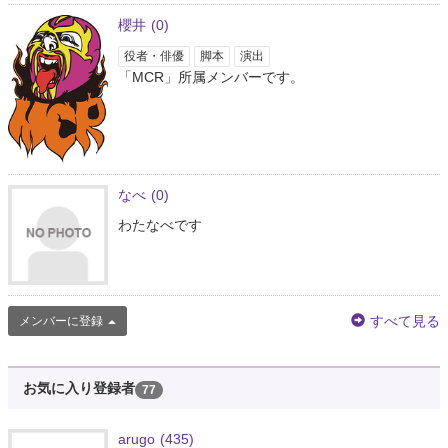
櫻井
(0)
役者・俳優
脚本
演出
「MCR」所属メンバーです。
なべ
(0)
わたなべです
すべて見る
メンバーに登録
お気に入り登録者
77
arugo
(435)