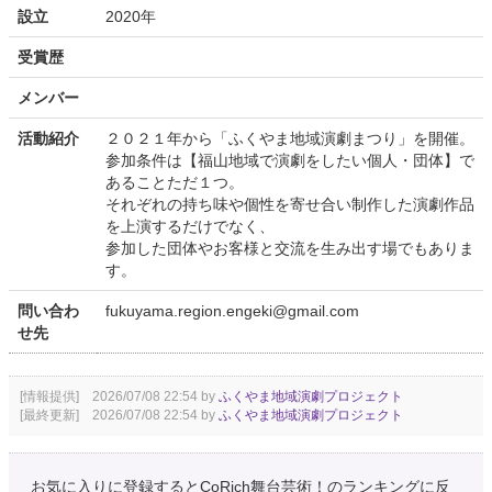
設立
2020年
受賞歴
メンバー
活動紹介
２０２１年から「ふくやま地域演劇まつり」を開催。
参加条件は【福山地域で演劇をしたい個人・団体】で
あることただ１つ。
それぞれの持ち味や個性を寄せ合い制作した演劇作品
を上演するだけでなく、
参加した団体やお客様と交流を生み出す場でもありま
す。
問い合わ
fukuyama.region.engeki@gmail.com
せ先
[情報提供] 2026/07/08 22:54 by
ふくやま地域演劇プロジェクト
[最終更新] 2026/07/08 22:54 by
ふくやま地域演劇プロジェクト
お気に入りに登録するとCoRich舞台芸術！のランキングに反