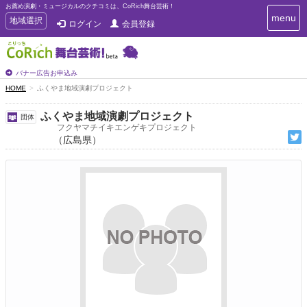
お薦め演劇・ミュージカルのクチコミは、CoRich舞台芸術！
T
menu
T
地域選択
ログイン
会員登録
o
o
g
g
g
g
l
l
バナー広告お申込み
e
e
HOME
ふくやま地域演劇プロジェクト
n
n
a
a
v
ふくやま地域演劇プロジェクト
団体
i
v
フクヤマチイキエンゲキプロジェクト
g
（広島県）
i
a
g
t
a
i
t
o
n
i
o
n