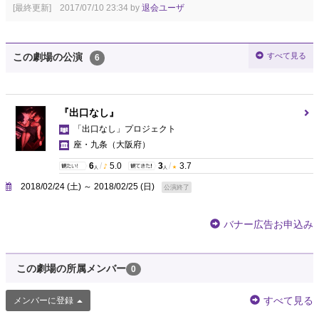
[最終更新] 2017/07/10 23:34 by
退会ユーザ
すべて見る
この劇場の公演
6
『出口なし』
「出口なし」プロジェクト
座・九条
（大阪府）
6
/
5.0
3
/
3.7
人
人
2018/02/24 (土) ～ 2018/02/25 (日)
公演終了
バナー広告お申込み
この劇場の所属メンバー
0
すべて見る
メンバーに登録