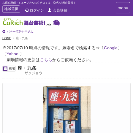
お薦め演劇・ミュージカルのクチコミは、CoRich舞台芸術！
T
menu
T
地域選択
ログイン
会員登録
o
o
g
g
g
g
l
l
バナー広告お申込み
e
e
HOME
座・九条
n
n
a
※2017/07/10 時点の情報です。劇場名で検索する⇒〔
Google
〕
a
v
〔
Yahoo!
〕
i
v
g
劇場情報の更新は
こちら
からご依頼ください。
i
a
g
座・九条
劇場
t
a
ザクジョウ
i
t
o
n
i
o
n