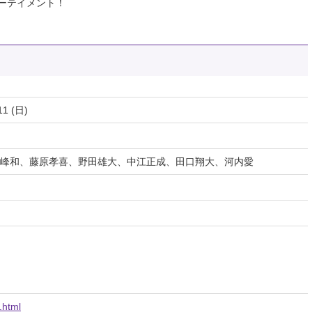
ーテイメント！
11 (日)
峰和、藤原孝喜、野田雄大、中江正成、田口翔大、河内愛
.html