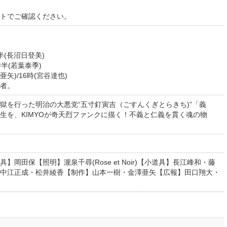
イトでご確認ください。
時半(長沼日登美)
9時半(若葉泰季)
亜矢)/16時(宮谷達也)
者。
獄を行った明治の大悪党“五寸釘寅吉（ごすんくぎとらきち)”「義
生を、KIMYOが奇天烈ファンクに描く！不義と仁義を貫く魂の物
岡田保【照明】瀧泉千尋(Rose et Noir)【小道具】長江峰和・藤
中江正成・松井綾香【制作】山本一樹・金澤亜矢【広報】田口翔大・