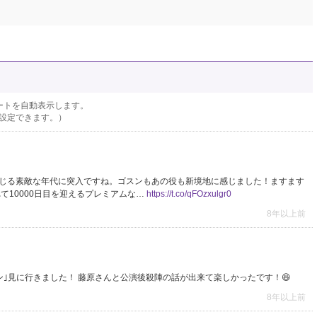
ートを自動表示します。
設定できます。）
が入り交じる素敵な年代に突入ですね。ゴスンもあの役も新境地に感じました！ますます
て10000日目を迎えるプレミアムな…
https://t.co/qFOzxulgr0
8年以上前
 ｢ゴスン｣見に行きました！ 藤原さんと公演後殺陣の話が出来て楽しかったです！😆
8年以上前