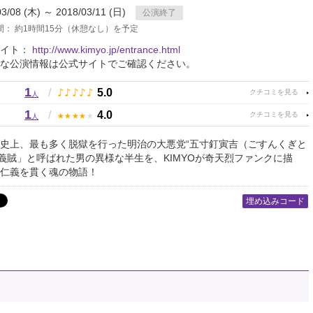
03/08 (木) ～ 2018/03/11 (日)
公演終了
間： 約1時間15分（休憩なし）を予定
サイト：
http://www.kimyo.jp/entrance.html
な公演情報は公式サイトでご確認ください。
1
♪
♪
♪
♪
♪
/
5.0
人
1
★
★
★
★
★
/
4.0
人
史上、最も多く脱獄を行った明治の大悪党“五寸釘寅吉（ごすんくぎと
「義賊」と呼ばれた男の異様な半生を、KIMYOが奇天烈ファンクに描
仁義を貫く魂の物語！
埋め込みコード