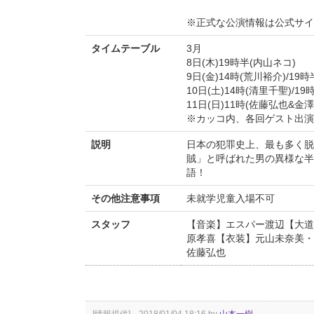
※正式な公演情報は公式サ
タイムテーブル
3月
8日(木)19時半(内山ネコ)
9日(金)14時(荒川裕介)/19
10日(土)14時(清里千聖)/1
11日(日)11時(佐藤弘也&金澤
※カッコ内、各回ゲスト出演
説明
日本の犯罪史上、最も多く脱
賊」と呼ばれた男の異様な半
語！
その他注意事項
未就学児童入場不可
スタッフ
【音楽】エスパー渡辺【大道具】
原孝喜【衣装】元山未奈美・
佐藤弘也
[情報提供] 2018/01/04 18:16 by
山本一樹