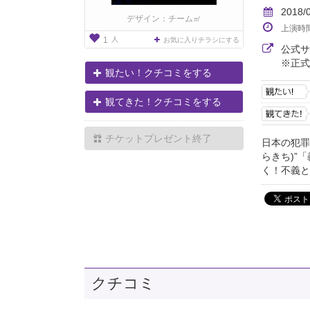
2018/
デザイン：チーム㎡
上演時
人
1
お気に入りチラシにする
公式
※正式
観たい！クチコミをする
観てきた！クチコミをする
チケットプレゼント終了
日本の犯罪
らきち)”
く！不義と
クチコミ