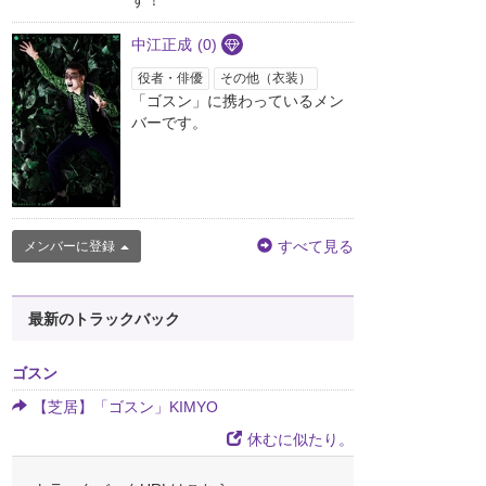
す！
中江正成
(0)
役者・俳優
その他（衣装）
「ゴスン」に携わっているメン
バーです。
すべて見る
メンバーに登録
最新のトラックバック
ゴスン
【芝居】「ゴスン」KIMYO
休むに似たり。