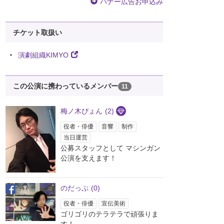
バナー広告お申込み
チケット取扱い
演劇組織KIMYO
この公演に携わっているメンバー
11
梅ノ木ぴょん
(2)
役者・俳優
音響
制作
当日運営
公募スタッフとして マシンガン
公演を支えます！
のだっぷ
(0)
役者・俳優
宣伝美術
ゴリゴリのテラテラで頑張りま