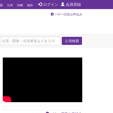
ログイン
会員登録
国
九州
沖縄
海外
バナー広告お申込み
公演検索