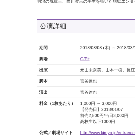
明治の脱獄王、西川寅吉の半生を描いた脱獄エンタ
公演詳細
期間
2018/03/08 (木) ～ 2018/03/
劇場
G/Pit
出演
元山未奈美、山本一樹、長江
脚本
宮谷達也
演出
宮谷達也
料金（1枚あたり）
1,000円 ～ 3,000円
【発売日】2018/01/07
前売2,500円/当日3,000円
高校生以下1000円
公式／劇場サイト
http://www.kimyo.jp/entrance