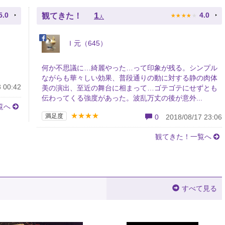
★
★
★
★
★
1
5.0
4.0
観てきた！
人
Ｉ元（645）
何か不思議に…綺麗やった…って印象が残る。シンプル
ながらも華々しい効果、普段通りの動に対する静の肉体
 00:42
美の演出、至近の舞台に相まって…ゴテゴテにせずとも
伝わってくる強度があった。波乱万丈の後が意外...
覧へ
★★★★
満足度
0
2018/08/17 23:06
観てきた！一覧へ
すべて見る