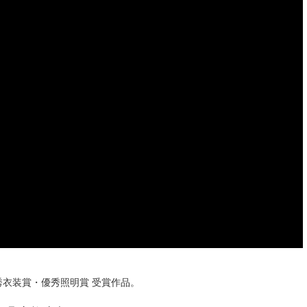
秀衣装賞・優秀照明賞 受賞作品。