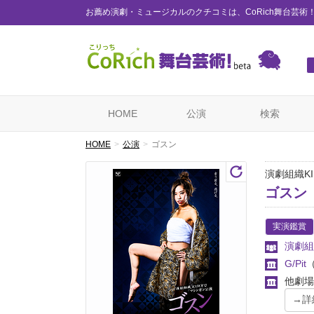
お薦め演劇・ミュージカルのクチコミは、CoRich舞台芸術
HOME
公演
検索
HOME
公演
ゴスン
演劇組織K
ゴスン
実演鑑賞
演劇組
G/Pit
他劇場