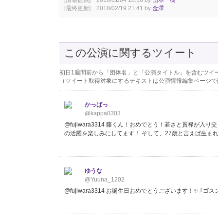
[最終更新] 2018/02/19 21:41 by
金澤
この公演に関するツイート
初日1週間前から「団体名」と「公演タイトル」を含むツイ
（ツイート取得対象にするテキストは公演情報編集ページで
かっぱっ
@kappa0303
@fujiwara3314 藤くん！おめでとう！若さと貫禄
の活躍を楽しみにしてます！ そして、27歳と言えば生まれ
ゆうな
@Yuuna_1202
@fujiwara3314 お誕生日おめでとうございます！✨