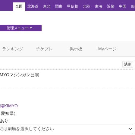
！
全国
北海道
東北
関東
甲信越
北陸
東海
近畿
中国
四
管理メニュー
団体WEBサイト管理
顧客管理
ランキング
チケプレ
掲示板
Myページ
演劇
IMYOマシンガン公演
織KIMYO
（愛知県）
あり: