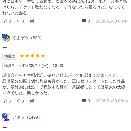
対に日本で一番笑える劇団。次回本公演は来年2月。あと一歩突き抜
けたら、チケット取れなくなる。そうなったら困るけど、なってく
れないと困る。
0
2018/01/08 00:44
0
0
ぐまぞう（829）
★★★★★
満足度
2017/09/17 (日) 13:00
鑑賞日
試演会からも大幅改訂。確りと仕上がって細部まで詰まってたし、
怒濤部分の振り切れ具合も良かった。正にゼロスタートだった作品
が、最終的に此処まで収斂する様が、共謀者にとっては最大の伏線
回収でした。楽しかった。
0
2018/01/08 00:14
0
0
アキラ（1499）