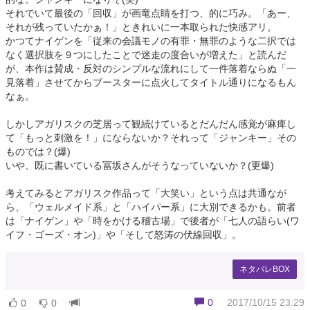
それでいて最後の「回収」が画竜点睛を打つ、的に巧み。「あー、
それが残っていたかぁ！」ときれいに一本取られた快感アリ。
かつてナイゲンを「従来の会議モノの有罪・無罪のような二択では
なく選択肢を９つにしたことで迷走の度合いが増えた」と読んだ
が、本作は賛成・反対のシンプルな流れにして一件落着ならぬ「一
見落着」させてからブースターに点火してタイトル通りになるもん
なぁ。
しかしアガリスクの芝居って観続けているとだんだん感覚が麻痺し
て「もっと刺激を！」にならないか？それって「ジャンキー」その
ものでは？(爆)
いや、既に書いている冨坂さんがそうなっていないか？(更爆)
考えてみるとアガリスク作品って「大笑い」という点は共通なが
ら、「ウェルメイド系」と「ハイパー系」に大別できるかも。前者
は「ナイゲン」や「時をかける稽古場」で後者が「七人の語らい(ワ
イフ・ゴーズ・オン)」や「そして怒涛の伏線回収」。
ネタバレBOX
0
2017/10/15 23:29
0
0