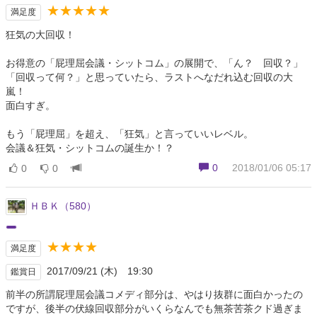
★★★★★
満足度
狂気の大回収！
お得意の「屁理屈会議・シットコム」の展開で、「ん？ 回収？」
「回収って何？」と思っていたら、ラストへなだれ込む回収の大
嵐！
面白すぎ。
もう「屁理屈」を超え、「狂気」と言っていいレベル。
会議＆狂気・シットコムの誕生か！？
0
2018/01/06 05:17
0
0
ＨＢＫ（580）
★★★★
満足度
2017/09/21 (木) 19:30
鑑賞日
前半の所謂屁理屈会議コメディ部分は、やはり抜群に面白かったの
ですが、後半の伏線回収部分がいくらなんでも無茶苦茶クド過ぎま