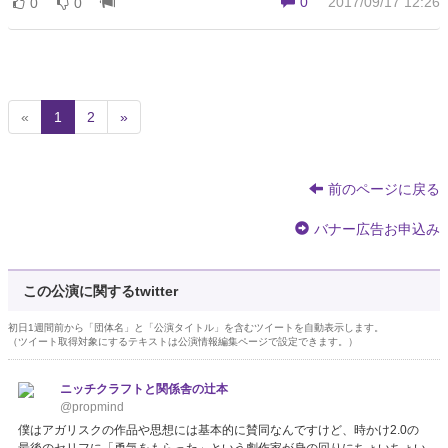
0
2017/09/17 12:26
0
0
(
«
1
2
»
c
u
r
前のページに戻る
r
e
バナー広告お申込み
n
t
)
この公演に関するtwitter
初日1週間前から「団体名」と「公演タイトル」を含むツイートを自動表示します。
（ツイート取得対象にするテキストは公演情報編集ページで設定できます。）
ニッチクラフトと関係舎の辻本
@propmind
僕はアガリスクの作品や思想には基本的に賛同なんですけど、時かけ2.0の