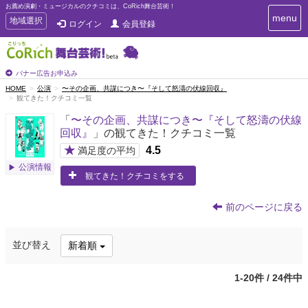
お薦め演劇・ミュージカルのクチコミは、CoRich舞台芸術！
T
menu
T
地域選択
ログイン
会員登録
o
o
g
g
g
g
l
l
バナー広告お申込み
e
e
HOME
公演
〜その企画、共謀につき〜『そして怒濤の伏線回収』
n
観てきた！クチコミ一覧
n
a
a
v
「
〜その企画、共謀につき〜『そして怒濤の伏線
i
v
回収』
」の観てきた！クチコミ一覧
g
i
a
★
4.5
満足度の平均
g
t
公演情報
a
i
観てきた！クチコミをする
t
o
n
i
前のページに戻る
o
n
並び替え
新着順
1-20件 / 24件中