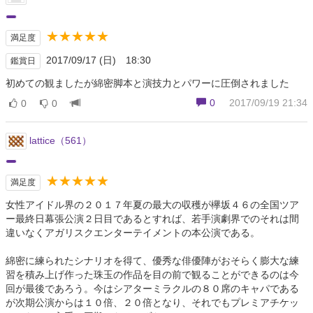
★★★★★
満足度
2017/09/17 (日) 18:30
鑑賞日
初めての観ましたが綿密脚本と演技力とパワーに圧倒されました
0
2017/09/19 21:34
0
0
lattice（561）
★★★★★
満足度
女性アイドル界の２０１７年夏の最大の収穫が欅坂４６の全国ツア
ー最終日幕張公演２日目であるとすれば、若手演劇界でのそれは間
違いなくアガリスクエンターテイメントの本公演である。
綿密に練られたシナリオを得て、優秀な俳優陣がおそらく膨大な練
習を積み上げ作った珠玉の作品を目の前で観ることができるのは今
回が最後であろう。今はシアターミラクルの８０席のキャパである
が次期公演からは１０倍、２０倍となり、それでもプレミアチケッ