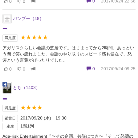
0
2017/09/24 22:58
0
0
バンブー（48）
★★★★★
満足度
アガリスクらしい会議の芝居です。はじまってから2時間、あっとい
う間で笑い疲れました。会話のやり取りのスピード感も健在で、怒
涛という言葉がぴったりでした。
0
2017/09/24 09:25
0
0
とち（1403）
★★★★
満足度
2017/09/20 (水) 19:30
鑑賞日
1階1列
座席
Aga-risk Entertainment『〜その企画、共謀につき〜『そして怒濤の