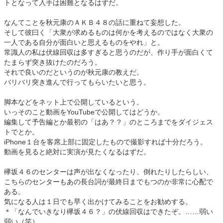
トとなって入手は困難となるはずだ。
なんてことを秋元康のＡＫＢ４８の話に重ねて妄想した。
そして彼曰く「大衆が求めるものは何かを考えるのではなく大衆の
一人である自分が面白いと思えるものをやれ」と。
常識人の私は伏線回収は多すぎると思うのだが、作り手が面白くて
たまらず突き抜けたのだろう。
それで良いのだというのが秋元康の教えだ。
バリバリ突き進んで行ってもらいたいと思う。
脚本などをネット上で公開しているという。
いっそのこと動画をYouTubeで公開してはどうか。
編集して予告編とか最初の「はあ？？」のところまでをダイジェス
トでとか。
iPhone１台を客席上部に固定したもので撮影すれば十分だろう。
動画を見ると絶対に実演が見たくなるはずだ。
欅坂４６のセンターは声が出なくなったり、倒れたりしたらしい、
こちらのセンターもあの長台詞が最終日までもつのか非常に心配で
ある。
気になる人は１日でも早く出かけてみることをお勧めする。
＊「なんでいきなり欅坂４６？」の伏線回収はできたぞ。……弱い
弱い（笑）