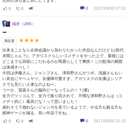
次回公演も楽しみにしてます。
0
2017/09/30 07:52
0
0
城井（288）
★★★★
満足度
出来ることなら企画会議から加わりたかった作品なんだけども(前代
未聞じゃん？)。アガリスクらしいコメディをやった上で、最後には
どこまでも回収にこだわるのが馬鹿らしくて爽快！この怒濤の展開
は体感すべし！
今回は伊藤さん、ジャンプさん、津和野さんがツボ。浅越さんもい
い具合にヤベェヤツ。女優陣可愛すぎ。アガリスクの女優はシリア
スでも見たい人達なのよねー。
つーか、冨坂さんの脳内どーなってんの！？(褒)
全力でツッコんで、全力で振り回されて、不憫な津和野さんは（コ
メディ的に）最高だな！って思いました！
崩れそうで崩れないジェンガを見ているようで、やる方も観る方も
精神ゲージが減る、良い作品ですね。
0
2017/09/26 22:25
0
0