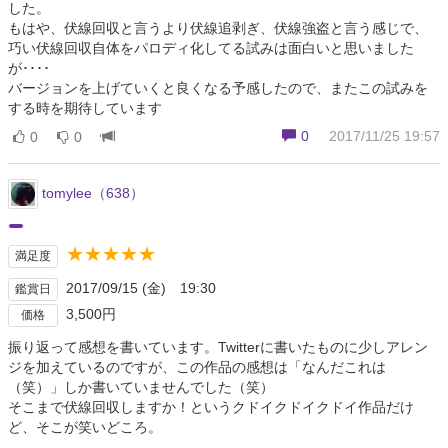
した。
もはや、伏線回収と言うより伏線追剥ぎ、伏線強盗と言う感じで、
巧い伏線回収自体をパロディ化してる試みは面白いと思いました
が････
バージョンを上げていくと良くなる予感したので、またこの試みを
する時を期待しています
0
2017/11/25 19:57
0
0
tomylee（638）
★★★★★
満足度
2017/09/15 (金) 19:30
鑑賞日
3,500円
価格
振り返って感想を書いています。Twitterに書いたものに少しアレン
ジを加えているのですが、この作品の感想は「なんだこれは
（笑）」しか書いていませんでした（笑）
そこまで伏線回収しますか！というクドイクドイクドイ作品だけ
ど、そこが笑いどころ。