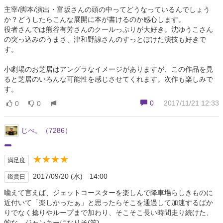
主宰/脚本/演出・富坂さんの頭の中ってどうなっているんでしょう
か？どうしたらこんな展開に本が書けるのか感心します。
役者さんでは熊谷有芳さんのクールっぷりが大好き。沈ゆうこさん
の突っ込みのうまさ、津和野諒さんのすっとぼけた演技も好きで
す。
小劇場のお芝居はアングラなイメージがありますが、この作品を見
ると芝居のいろんな可能性を感じさせてくれます。次作も楽しみで
す。
0
2017/11/21 12:33
0
0
じべ。（7286）
★★★★
満足度
2017/09/20 (水) 14:00
鑑賞日
喩えて言えば、ジェットコースターを楽しんで降車場らしきものに
近付いて「楽しかったぁ」と思ったらそこを通過して加速するばか
りでなく捻りやループまで加わり、そこそこ長い時間走り続けた、
的な。ジャンキーになりそ(笑)