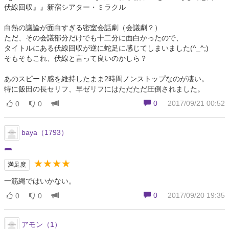
伏線回収』』新宿シアター・ミラクル
白熱の議論が面白すぎる密室会話劇（会議劇？）
ただ、その会議部分だけでも十二分に面白かったので、
タイトルにある伏線回収が逆に蛇足に感じてしまいました(^_^;)
そもそもこれ、伏線と言って良いのかしら？
あのスピード感を維持したまま2時間ノンストップなのが凄い。
特に飯田の長セリフ、早ゼリフにはただただ圧倒されました。
0
2017/09/21 00:52
0
0
baya（1793）
★★★★
満足度
一筋縄ではいかない。
0
2017/09/20 19:35
0
0
アモン（1）