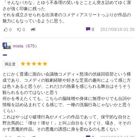
「そんなバカな」とゆう不条理の笑いをとことん突き詰めてゆく潔
さが強く印象に残った
それを成立させられる出演者のコメディアスリートっぷりが作品の
魅力にもなっているように思う。
0
2017/09/18 01:39
0
0
mista（675）
★★★★★
満足度
とにかく普通に面白い会議物コメディ＋怒濤の伏線回収部という構
成であり、コメディの観劇経験や好きな芝居の趣向によって感じ方
は色々あると思うが、これだけの熱量を感じられる舞台はそうそう
観られるものではないと思う
何かを考えたくても、こちらの脳味噌や身体に無理やりでも台詞や
情報を詰め込まれてくる感じで、一種の洗脳行為じゃないかと思う
くらい
これはやっぱり破壊行為がメインの作品であって、保守的な自分と
野次馬的に「壊せ！壊せ！」と叫ぶ自分をくすぐり、囁き、そその
かす悪魔的作品。その悪魔の誘惑に身を委ねるのも悪くない