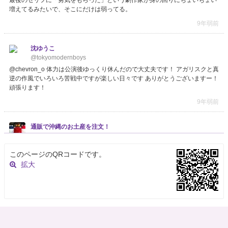
最後のセリフに「勇気をもらった」という劇作家が身の回りにちょいちょい
増えてるみたいで、そこにだけは弱ってる。
9年弱前
沈ゆうこ
@tokyomodernboys
@chevron_o 体力は公演後ゆっくり休んだので大丈夫です！ アガリスクと真
逆の作風でいろいろ苦戦中ですが楽しい日々です ありがとうございますー！
頑張ります！
9年弱前
通販で沖縄のお土産を注文！
@okinawa_tuhan
通販で沖縄のお土産を注文！→春ウコン+アガリスク茸1300粒
このページのQRコードです。
https://t.co/DyipnPDmqg
拡大
9年弱前
冨坂友(アガリスクエンターテイメント)
@yu_tomisaka
アガリスク制作・佐伯凛果(元芸人・NSC33期)の芸人生活とかM-1評、面白
いなぁ。