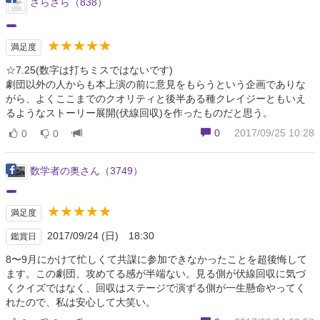
さらさら（838）
★★★★★
満足度
☆7.25(数字は打ちミスではないです)
劇団以外の人からも本上演の前に意見をもらうという企画でありな
がら、よくここまでのクオリティと後半ある種クレイジーともいえ
るようなストーリー展開(伏線回収)を作ったものだと思う。
0
2017/09/25 10:28
0
0
数学者の奥さん（3749）
★★★★★
満足度
2017/09/24 (日) 18:30
鑑賞日
8〜9月にかけて忙しくて共謀に参加できなかったことを超後悔して
ます。この劇団、攻めてる感が半端ない。見る側が伏線回収に気づ
くクイズではなく、回収はステージで演ずる側が一生懸命やってく
れたので、私は安心して大笑い。