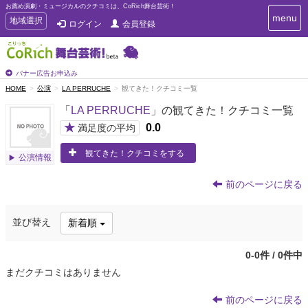
お薦め演劇・ミュージカルのクチコミは、CoRich舞台芸術！
T
menu
T
地域選択
ログイン
会員登録
o
o
g
g
g
g
l
l
バナー広告お申込み
e
e
HOME
公演
LA PERRUCHE
観てきた！クチコミ一覧
n
n
a
「
LA PERRUCHE
」の観てきた！クチコミ一覧
a
v
i
v
★
0.0
満足度の平均
g
i
a
観てきた！クチコミをする
g
公演情報
t
a
i
t
o
前のページに戻る
n
i
o
並び替え
新着順
n
0-0件 / 0件中
まだクチコミはありません
前のページに戻る