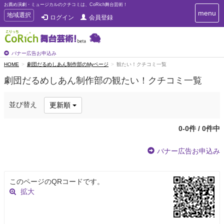
お薦め演劇・ミュージカルのクチコミは、CoRich舞台芸術！
T
menu
T
地域選択
ログイン
会員登録
o
o
g
g
g
g
l
l
バナー広告お申込み
e
e
HOME
劇団だるめしあん制作部のMyページ
観たい！クチコミ一覧
n
n
a
劇団だるめしあん制作部の観たい！クチコミ一覧
a
v
i
v
g
i
並び替え
更新順
a
g
t
a
i
0-0件 / 0件中
t
o
n
i
バナー広告お申込み
o
n
このページのQRコードです。
拡大