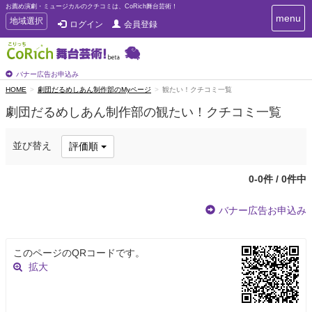
お薦め演劇・ミュージカルのクチコミは、CoRich舞台芸術！
T
menu
T
地域選択
ログイン
会員登録
o
o
g
g
g
g
l
l
バナー広告お申込み
e
e
HOME
劇団だるめしあん制作部のMyページ
観たい！クチコミ一覧
n
n
a
劇団だるめしあん制作部の観たい！クチコミ一覧
a
v
i
v
g
i
並び替え
評価順
a
g
t
a
i
0-0件 / 0件中
t
o
n
i
バナー広告お申込み
o
n
このページのQRコードです。
拡大