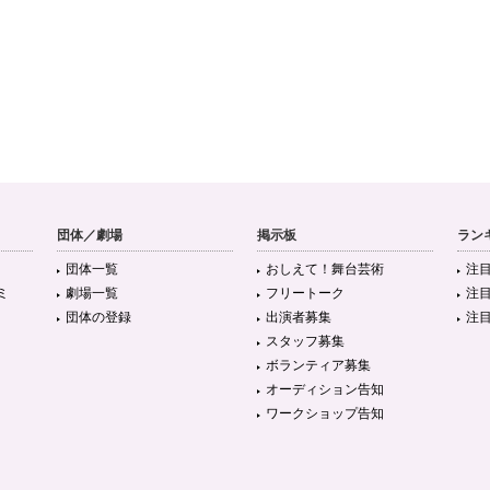
団体／劇場
掲示板
ラン
団体一覧
おしえて！舞台芸術
注
ミ
劇場一覧
フリートーク
注
団体の登録
出演者募集
注
スタッフ募集
ボランティア募集
オーディション告知
ワークショップ告知