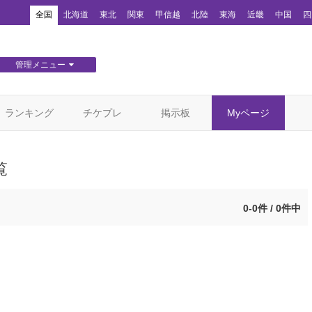
！
全国
北海道
東北
関東
甲信越
北陸
東海
近畿
中国
四
管理メニュー
団体WEBサイト管理
顧客管理
ランキング
チケプレ
掲示板
Myページ
覧
0-0件 / 0件中