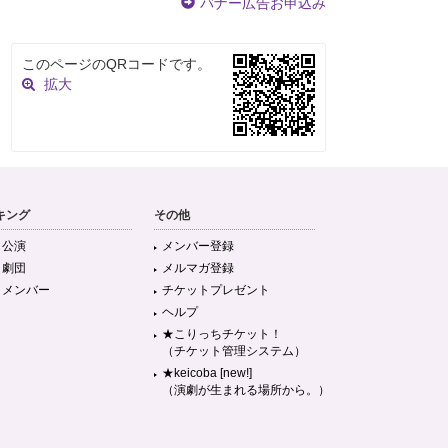
バナー広告お申込み
このページのQRコードです。
拡大
キング
その他
目公演
メンバー登録
目劇団
メルマガ登録
目メンバー
チケットプレゼント
ヘルプ
★こりっちチケット！
（チケット管理システム）
★keicoba [new!]
（演劇が生まれる場所から。）