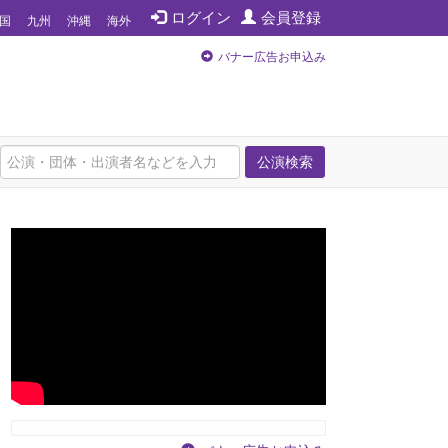
ログイン
会員登録
国
九州
沖縄
海外
バナー広告お申込み
公演検索