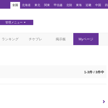
！
全国
北海道
東北
関東
甲信越
北陸
東海
近畿
中国
四
管理メニュー
団体WEBサイト管理
顧客管理
ランキング
チケプレ
掲示板
Myページ
1-3件 / 3件中