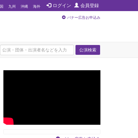
ログイン
会員登録
国
九州
沖縄
海外
バナー広告お申込み
公演検索