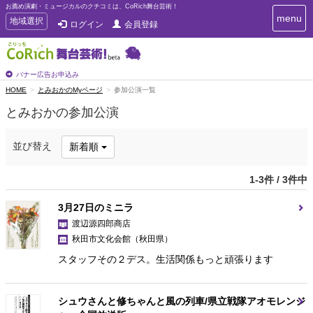
お薦め演劇・ミュージカルのクチコミは、CoRich舞台芸術！
T
menu
T
地域選択
ログイン
会員登録
o
o
g
g
g
g
l
l
バナー広告お申込み
e
e
HOME
とみおかのMyページ
参加公演一覧
n
n
a
とみおかの参加公演
a
v
i
v
g
i
並び替え
新着順
a
g
t
a
i
1-3件 / 3件中
t
o
n
i
3月27日のミニラ
o
渡辺源四郎商店
n
秋田市文化会館
（秋田県）
スタッフその２デス。生活関係もっと頑張ります
シュウさんと修ちゃんと風の列車/県立戦隊アオモレンジ