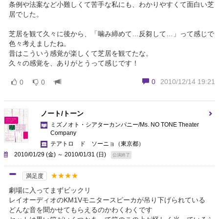
条例や法案など小難しくて苦手な私にも、わかりやすくて面白い芝
居でした。
芝居を観て久々に後から、「噛み締めて…反芻して…」って感じで
色々考えましたね。
昔はこういう感覚が楽しくて芝居を観てたな。
久々の感覚を、ありがとうって感じです！
0
2010/12/14 19:21
0
0
ノート/トーン
ミズノオト・シアターカンパニー/Ms. NO TONE Theater
Company
テアトロ ド ソーニョ
（東京都）
2010/01/29 (金) ～ 2010/01/31 (日)
公演終了
★★★★
満足度
劇場に入ってまずビックリ
レイオーディオのKM1Vモニタースピーカが吊り下げられている
どんな音を聞かせてもらえるのかわくわくです