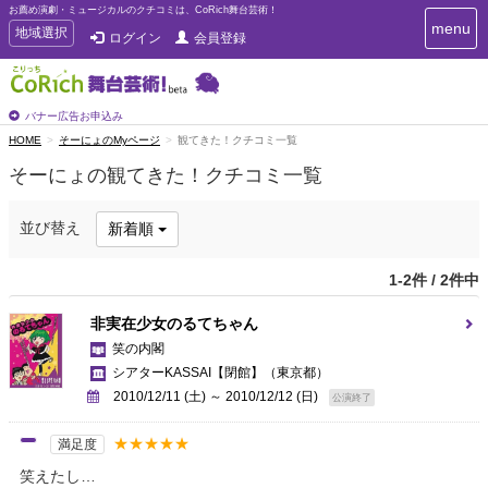
お薦め演劇・ミュージカルのクチコミは、CoRich舞台芸術！
T
menu
T
地域選択
ログイン
会員登録
o
o
g
g
g
g
l
l
バナー広告お申込み
e
e
HOME
そーにょのMyページ
観てきた！クチコミ一覧
n
n
a
そーにょの観てきた！クチコミ一覧
a
v
i
v
g
i
並び替え
新着順
a
g
t
a
i
1-2件 / 2件中
t
o
n
i
非実在少女のるてちゃん
o
笑の内閣
n
シアターKASSAI【閉館】
（東京都）
2010/12/11 (土) ～ 2010/12/12 (日)
公演終了
★★★★★
満足度
笑えたし…