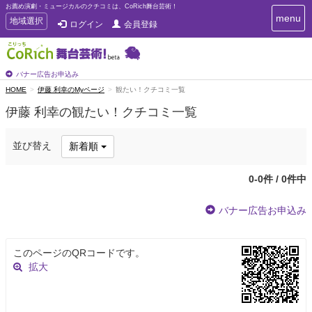
お薦め演劇・ミュージカルのクチコミは、CoRich舞台芸術！
T
menu
T
地域選択
ログイン
会員登録
o
o
g
g
g
g
l
l
バナー広告お申込み
e
e
HOME
伊藤 利幸のMyページ
観たい！クチコミ一覧
n
n
a
伊藤 利幸の観たい！クチコミ一覧
a
v
i
v
g
i
並び替え
新着順
a
g
t
a
i
0-0件 / 0件中
t
o
n
i
バナー広告お申込み
o
n
このページのQRコードです。
拡大