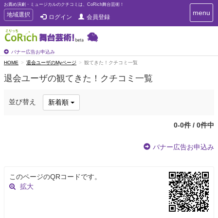
お薦め演劇・ミュージカルのクチコミは、CoRich舞台芸術！
T
menu
T
地域選択
ログイン
会員登録
o
o
g
g
g
g
l
l
バナー広告お申込み
e
e
HOME
退会ユーザのMyページ
観てきた！クチコミ一覧
n
n
a
退会ユーザの観てきた！クチコミ一覧
a
v
i
v
g
i
並び替え
新着順
a
g
t
a
i
0-0件 / 0件中
t
o
n
i
バナー広告お申込み
o
n
このページのQRコードです。
拡大