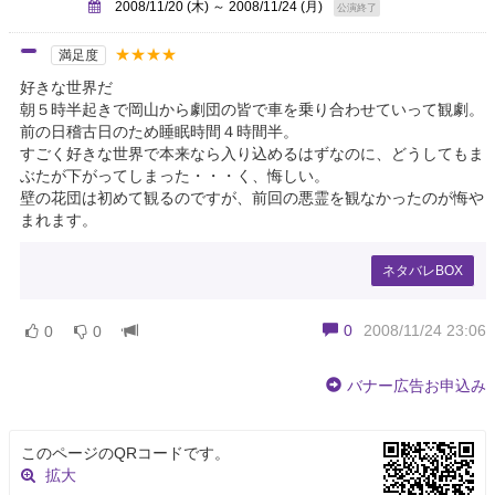
2008/11/20 (木) ～ 2008/11/24 (月)
公演終了
★★★★
満足度
好きな世界だ
朝５時半起きで岡山から劇団の皆で車を乗り合わせていって観劇。
前の日稽古日のため睡眠時間４時間半。
すごく好きな世界で本来なら入り込めるはずなのに、どうしてもま
ぶたが下がってしまった・・・く、悔しい。
壁の花団は初めて観るのですが、前回の悪霊を観なかったのが悔や
まれます。
ネタバレBOX
0
2008/11/24 23:06
0
0
バナー広告お申込み
このページのQRコードです。
拡大