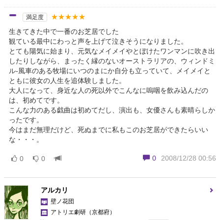
★★★★★
満足度
生きてきた中で一番のお芝居でした
観ている最中にわっと声を上げて泣きそうになりました。
とても陽気に始まり、元気なメイメイやとぼけたワンマンに吹き出
したりしながら、まったく縁のないオーストラリアの、ウィンドミ
ル-風車のある牧場にいつのまにか自分も立っていて、メイメイと
ともに彼女の人生を追体験しました。
大人になって、身近な人の死以外でこんなに嗚咽を飲み込んだの
は、初めてです。
こんな力のある戯曲は初めてだし、演出も、女優さんも素晴らしか
ったです。
今はまだ無理だけど、死ぬまでに私もこのお芝居ができたらいい
な・・・。
0
2008/12/28 00:56
0
0
アルカリ
壁ノ花団
アトリエ劇研
（京都府）