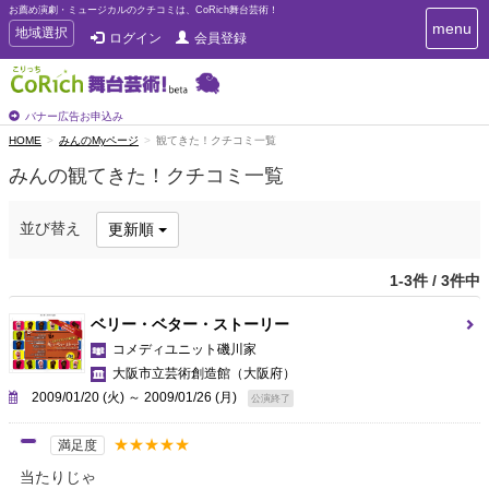
お薦め演劇・ミュージカルのクチコミは、CoRich舞台芸術！
T
menu
T
地域選択
ログイン
会員登録
o
o
g
g
g
g
l
l
バナー広告お申込み
e
e
HOME
みんのMyページ
観てきた！クチコミ一覧
n
n
a
みんの観てきた！クチコミ一覧
a
v
i
v
g
i
並び替え
更新順
a
g
t
a
i
1-3件 / 3件中
t
o
n
i
ベリー・ベター・ストーリー
o
コメディユニット磯川家
n
大阪市立芸術創造館
（大阪府）
2009/01/20 (火) ～ 2009/01/26 (月)
公演終了
★★★★★
満足度
当たりじゃ