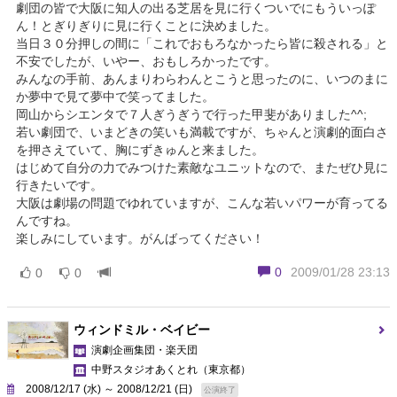
劇団の皆で大阪に知人の出る芝居を見に行くついでにもういっぽ
ん！とぎりぎりに見に行くことに決めました。
当日３０分押しの間に「これでおもろなかったら皆に殺される」と
不安でしたが、いやー、おもしろかったです。
みんなの手前、あんまりわらわんとこうと思ったのに、いつのまに
か夢中で見て夢中で笑ってました。
岡山からシエンタで７人ぎうぎうで行った甲斐がありました^^;
若い劇団で、いまどきの笑いも満載ですが、ちゃんと演劇的面白さ
を押さえていて、胸にずきゅんと来ました。
はじめて自分の力でみつけた素敵なユニットなので、またぜひ見に
行きたいです。
大阪は劇場の問題でゆれていますが、こんな若いパワーが育ってる
んですね。
楽しみにしています。がんばってください！
0
2009/01/28 23:13
0
0
ウィンドミル・ベイビー
演劇企画集団・楽天団
中野スタジオあくとれ
（東京都）
2008/12/17 (水) ～ 2008/12/21 (日)
公演終了