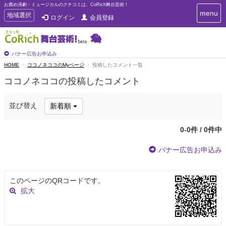
お薦め演劇・ミュージカルのクチコミは、CoRich舞台芸術！
T
menu
T
地域選択
ログイン
会員登録
o
o
g
g
g
g
l
l
バナー広告お申込み
e
e
HOME
ココノネココのMyページ
投稿したコメント一覧
n
n
a
ココノネココの投稿したコメント
a
v
i
v
g
i
並び替え
新着順
a
g
t
a
i
0-0件 / 0件中
t
o
n
i
バナー広告お申込み
o
n
このページのQRコードです。
拡大