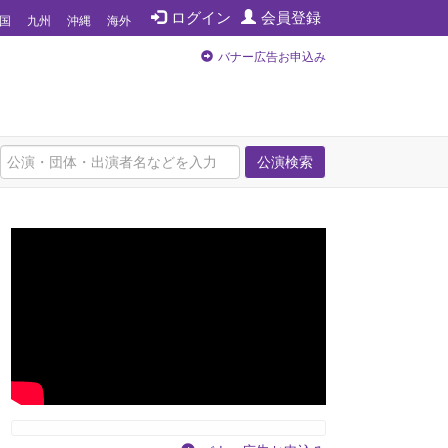
ログイン
会員登録
国
九州
沖縄
海外
バナー広告お申込み
公演検索