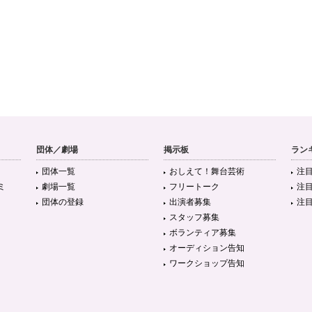
団体／劇場
掲示板
ラン
団体一覧
おしえて！舞台芸術
注
ミ
劇場一覧
フリートーク
注
団体の登録
出演者募集
注
スタッフ募集
ボランティア募集
オーディション告知
ワークショップ告知