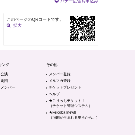
バナー広告お申込み
このページのQRコードです。
拡大
キング
その他
目公演
メンバー登録
目劇団
メルマガ登録
目メンバー
チケットプレゼント
ヘルプ
★こりっちチケット！
（チケット管理システム）
★keicoba [new!]
（演劇が生まれる場所から。）