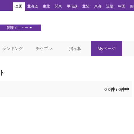
！
全国
北海道
東北
関東
甲信越
北陸
東海
近畿
中国
四
管理メニュー
団体WEBサイト管理
顧客管理
ランキング
チケプレ
掲示板
Myページ
ト
0-0件 / 0件中