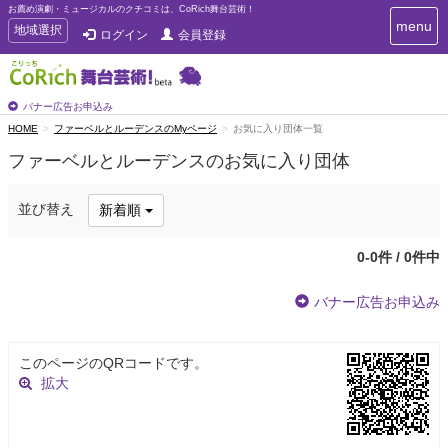
お薦め演劇・ミュージカルのクチコミは、CoRich舞台芸術！
T
menu
T
地域選択
ログイン
会員登録
o
o
g
g
g
g
l
l
バナー広告お申込み
e
e
HOME
ファーベルとルーデンスのMyページ
お気に入り団体一覧
n
n
a
ファーベルとルーデンスのお気に入り団体
a
v
i
v
g
i
並び替え
新着順
a
g
t
a
i
0-0件 / 0件中
t
o
n
i
バナー広告お申込み
o
n
このページのQRコードです。
拡大